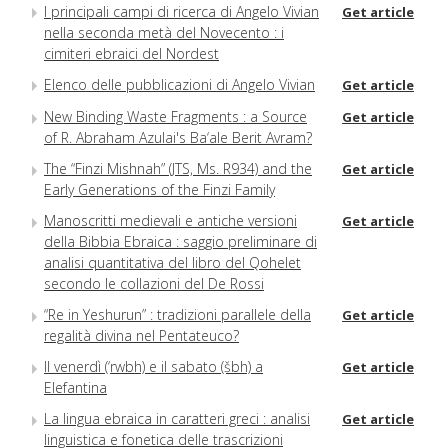
I principali campi di ricerca di Angelo Vivian
Get article
nella seconda metà del Novecento : i
cimiteri ebraici del Nordest
Elenco delle pubblicazioni di Angelo Vivian
Get article
New Binding Waste Fragments : a Source
Get article
of R. Abraham Azulai's Ba‘ale Berit Avram?
The “Finzi Mishnah” (JTS, Ms. R934) and the
Get article
Early Generations of the Finzi Family
Manoscritti medievali e antiche versioni
Get article
della Bibbia Ebraica : saggio preliminare di
analisi quantitativa del libro del Qohelet
secondo le collazioni del De Rossi
“Re in Yeshurun” : tradizioni parallele della
Get article
regalità divina nel Pentateuco?
Il venerdì (‘rwbh) e il sabato (šbh) a
Get article
Elefantina
La lingua ebraica in caratteri greci : analisi
Get article
linguistica e fonetica delle trascrizioni