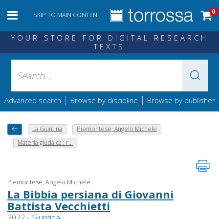
0
SKIP TO MAIN CONTENT
YOUR STORE FOR DIGITAL RESEARCH
TEXTS
|
|
Advanced search
Browse by discipline
Browse by publisher
La Giuntina
Piemontese, Angelo Michele
Materia giudaica : r...
Piemontese, Angelo Michele
La Bibbia persiana di Giovanni
Battista Vecchietti
2022 -
Giuntina