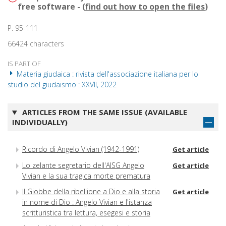
free software - (
find out how to open the files
)
P. 95-111
66424 characters
IS PART OF
Materia giudaica : rivista dell'associazione italiana per lo
studio del giudaismo : XXVII, 2022
ARTICLES FROM THE SAME ISSUE (AVAILABLE
INDIVIDUALLY)
Ricordo di Angelo Vivian (1942-1991)
Get article
Lo zelante segretario dell'AISG Angelo
Get article
Vivian e la sua tragica morte prematura
Il Giobbe della ribellione a Dio e alla storia
Get article
in nome di Dio : Angelo Vivian e l'istanza
scritturistica tra lettura, esegesi e storia