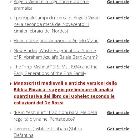
Angelo Vivian e la linguistica ebraica e
Get article
aramaica
I principali campi di ricerca di Angelo Vivian
Get article
nella seconda metà del Novecento : i
cimiteri ebraici del Nordest
Elenco delle pubblicazioni di Angelo Vivian
Get article
New Binding Waste Fragments : a Source
Get article
of R. Abraham Azulai's Ba‘ale Berit Avram?
The “Finzi Mishnah” (JTS, Ms. R934) and the
Get article
Early Generations of the Finzi Family
Manoscritti medievali e antiche versioni della
Bibbia Ebraica : saggio preliminare di analisi
quantitativa del libro del Qohelet secondo le
collazioni del De Rossi
“Re in Yeshurun” : tradizioni parallele della
Get article
regalità divina nel Pentateuco?
Il venerdì (‘rwbh) e il sabato (šbh) a
Get article
Elefantina