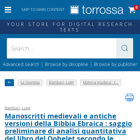
0
SKIP TO MAIN CONTENT
YOUR STORE FOR DIGITAL RESEARCH
TEXTS
|
|
Advanced search
Browse by discipline
Browse by publisher
La Giuntina
Bambaci, Luigi
Materia giudaica : r...
Bambaci, Luigi
Manoscritti medievali e antiche
versioni della Bibbia Ebraica : saggio
preliminare di analisi quantitativa
del libro del Qohelet secondo le