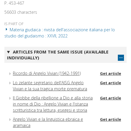
P. 453-467
56603 characters
IS PART OF
Materia giudaica : rivista dell'associazione italiana per lo
studio del giudaismo : XXVII, 2022
ARTICLES FROM THE SAME ISSUE (AVAILABLE
INDIVIDUALLY)
Ricordo di Angelo Vivian (1942-1991)
Get article
Lo zelante segretario dell'AISG Angelo
Get article
Vivian e la sua tragica morte prematura
Il Giobbe della ribellione a Dio e alla storia
Get article
in nome di Dio : Angelo Vivian e l'istanza
scritturistica tra lettura, esegesi e storia
Angelo Vivian e la linguistica ebraica e
Get article
aramaica