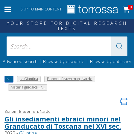
0
SKIP TO MAIN CONTENT
YOUR STORE FOR DIGITAL RESEARCH
TEXTS
|
|
Advanced search
Browse by discipline
Browse by publisher
La Giuntina
Bonomi Braverman, Nardo
Materia giudaica : r...
Bonomi Braverman, Nardo
Gli insediamenti ebraici minori nel
Granducato di Toscana nel XVI sec.
2022 -
Giuntina