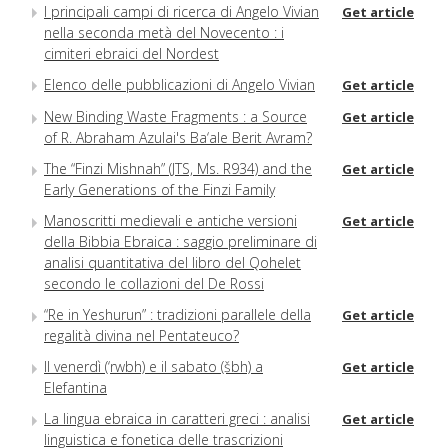
I principali campi di ricerca di Angelo Vivian
Get article
nella seconda metà del Novecento : i
cimiteri ebraici del Nordest
Elenco delle pubblicazioni di Angelo Vivian
Get article
New Binding Waste Fragments : a Source
Get article
of R. Abraham Azulai's Ba‘ale Berit Avram?
The “Finzi Mishnah” (JTS, Ms. R934) and the
Get article
Early Generations of the Finzi Family
Manoscritti medievali e antiche versioni
Get article
della Bibbia Ebraica : saggio preliminare di
analisi quantitativa del libro del Qohelet
secondo le collazioni del De Rossi
“Re in Yeshurun” : tradizioni parallele della
Get article
regalità divina nel Pentateuco?
Il venerdì (‘rwbh) e il sabato (šbh) a
Get article
Elefantina
La lingua ebraica in caratteri greci : analisi
Get article
linguistica e fonetica delle trascrizioni