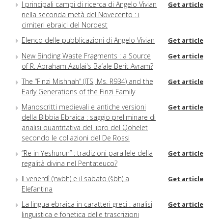
I principali campi di ricerca di Angelo Vivian
Get article
nella seconda metà del Novecento : i
cimiteri ebraici del Nordest
Elenco delle pubblicazioni di Angelo Vivian
Get article
New Binding Waste Fragments : a Source
Get article
of R. Abraham Azulai's Ba‘ale Berit Avram?
The “Finzi Mishnah” (JTS, Ms. R934) and the
Get article
Early Generations of the Finzi Family
Manoscritti medievali e antiche versioni
Get article
della Bibbia Ebraica : saggio preliminare di
analisi quantitativa del libro del Qohelet
secondo le collazioni del De Rossi
“Re in Yeshurun” : tradizioni parallele della
Get article
regalità divina nel Pentateuco?
Il venerdì (‘rwbh) e il sabato (šbh) a
Get article
Elefantina
La lingua ebraica in caratteri greci : analisi
Get article
linguistica e fonetica delle trascrizioni