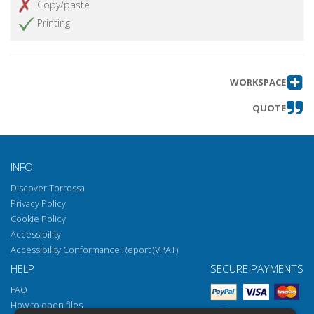
Copy/paste
funerarie ebraiche a confronto (XVI-XVII
Printing
secc.)
Gli epitaffi del cimitero ebraico di Ancona
Get article
accusati di eresia nel 1625 dall'Inquisizione
romana presieduta da Urbano VIII
WORKSPACE
La preghiera in memoria di re Umberto I e
Get article
QUOTE
l'acculturazione musicale nella Sinagoga
ferrarese fra Otto e Novecento
Levi, gli Ostjuden e l'erranza ebraica
Get article
INFO
L'ebreo livornese e il giudio rinnegato :
Get article
Discover Torrossa
erranze e conversioni nel teatro delle
Privacy Policy
lingue seicentesco
Cookie Policy
Il progetto di ricerca L'Ebreo errante e la
Get article
Accessibility
struttura narrativa del Volksbuch di Ahasve
Accessibility Conformance Report (VPAT)
rus (1602)
HELP
SECURE PAYMENTS
Letteratura ed editoria in giudeo spagnolo
Get article
FAQ
contro l'erranza spirituale : uno studio
How to open files
preliminare sul caso di Livorno