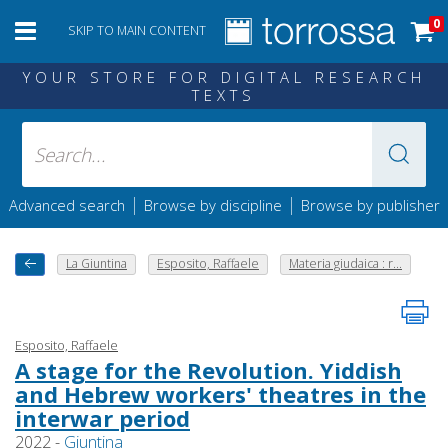
0
SKIP TO MAIN CONTENT
YOUR STORE FOR DIGITAL RESEARCH
TEXTS
|
|
Advanced search
Browse by discipline
Browse by publisher
La Giuntina
Esposito, Raffaele
Materia giudaica : r...
Esposito, Raffaele
A stage for the Revolution. Yiddish
and Hebrew workers' theatres in the
interwar period
2022 -
Giuntina