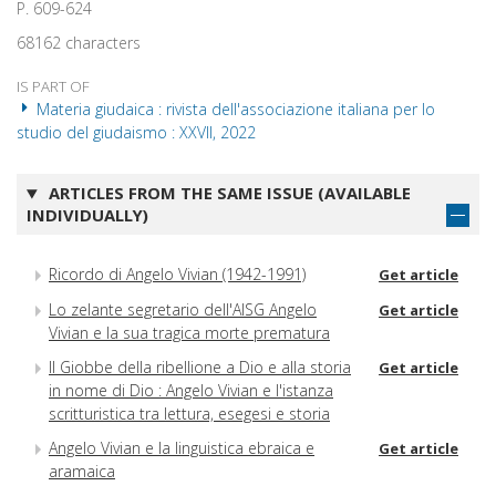
P. 609-624
68162 characters
IS PART OF
Materia giudaica : rivista dell'associazione italiana per lo
studio del giudaismo : XXVII, 2022
ARTICLES FROM THE SAME ISSUE (AVAILABLE
INDIVIDUALLY)
Ricordo di Angelo Vivian (1942-1991)
Get article
Lo zelante segretario dell'AISG Angelo
Get article
Vivian e la sua tragica morte prematura
Il Giobbe della ribellione a Dio e alla storia
Get article
in nome di Dio : Angelo Vivian e l'istanza
scritturistica tra lettura, esegesi e storia
Angelo Vivian e la linguistica ebraica e
Get article
aramaica