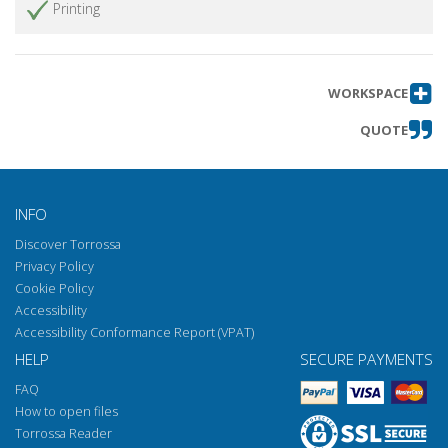
Printing
secc.)
Gli epitaffi del cimitero ebraico di Ancona
Get article
accusati di eresia nel 1625 dall'Inquisizione
romana presieduta da Urbano VIII
WORKSPACE
La preghiera in memoria di re Umberto I e
Get article
QUOTE
l'acculturazione musicale nella Sinagoga
ferrarese fra Otto e Novecento
Levi, gli Ostjuden e l'erranza ebraica
Get article
INFO
L'ebreo livornese e il giudio rinnegato :
Get article
Discover Torrossa
erranze e conversioni nel teatro delle
Privacy Policy
lingue seicentesco
Cookie Policy
Il progetto di ricerca L'Ebreo errante e la
Get article
Accessibility
struttura narrativa del Volksbuch di Ahasve
Accessibility Conformance Report (VPAT)
rus (1602)
HELP
SECURE PAYMENTS
Letteratura ed editoria in giudeo spagnolo
Get article
FAQ
contro l'erranza spirituale : uno studio
How to open files
preliminare sul caso di Livorno
Torrossa Reader
I registri delle piú antiche confraternite
Get article