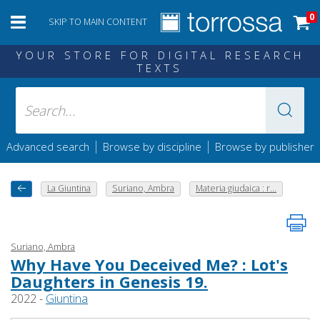
0
SKIP TO MAIN CONTENT
YOUR STORE FOR DIGITAL RESEARCH
TEXTS
|
|
Advanced search
Browse by discipline
Browse by publisher
La Giuntina
Suriano, Ambra
Materia giudaica : r...
Suriano, Ambra
Why Have You Deceived Me? : Lot's
Daughters in Genesis 19.
2022 -
Giuntina