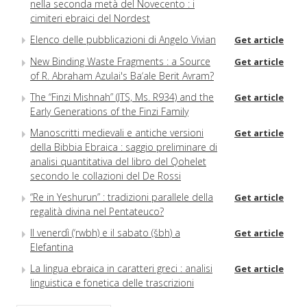
nella seconda metà del Novecento : i
cimiteri ebraici del Nordest
Elenco delle pubblicazioni di Angelo Vivian
Get article
New Binding Waste Fragments : a Source
Get article
of R. Abraham Azulai's Ba‘ale Berit Avram?
The “Finzi Mishnah” (JTS, Ms. R934) and the
Get article
Early Generations of the Finzi Family
Manoscritti medievali e antiche versioni
Get article
della Bibbia Ebraica : saggio preliminare di
analisi quantitativa del libro del Qohelet
secondo le collazioni del De Rossi
“Re in Yeshurun” : tradizioni parallele della
Get article
regalità divina nel Pentateuco?
Il venerdì (‘rwbh) e il sabato (šbh) a
Get article
Elefantina
La lingua ebraica in caratteri greci : analisi
Get article
linguistica e fonetica delle trascrizioni
greche di nomi propri ebraici nelle epigrafi