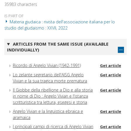
35983 characters
IS PART OF
Materia giudaica : rivista dell'associazione italiana per lo
studio del giudaismo : XXVII, 2022
ARTICLES FROM THE SAME ISSUE (AVAILABLE
INDIVIDUALLY)
Ricordo di Angelo Vivian (1942-1991)
Get article
Lo zelante segretario dell'AISG Angelo
Get article
Vivian e la sua tragica morte prematura
Il Giobbe della ribellione a Dio e alla storia
Get article
in nome di Dio : Angelo Vivian e l'istanza
scritturistica tra lettura, esegesi e storia
Angelo Vivian e la linguistica ebraica e
Get article
aramaica
I principali campi di ricerca di Angelo Vivian
Get article