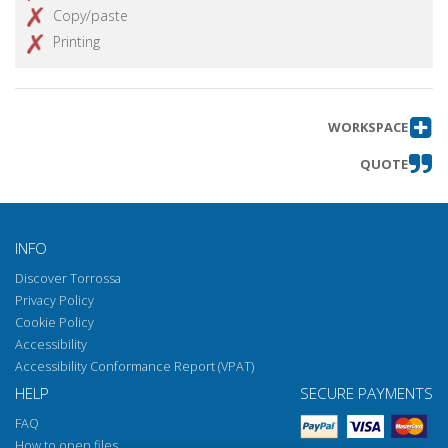
Copy/paste
Printing
WORKSPACE
QUOTE
INFO
Discover Torrossa
Privacy Policy
Cookie Policy
Accessibility
Accessibility Conformance Report (VPAT)
HELP
SECURE PAYMENTS
FAQ
How to open files