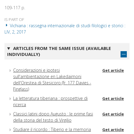
109-117 p.
IS PART OF
Vichiana : rassegna internazionale di studi filologici e storici :
LIV, 2, 2017
ARTICLES FROM THE SAME ISSUE (AVAILABLE
INDIVIDUALLY)
Considerazioni e ipotesi
Get article
sull'ambientazione en Lakedaimoni
dell'Orestea di Stesicoro (fr. 177 Davies -
Finglass)
La letteratura tiberiana : prospettive di
Get article
ricerca
Classici latini dopo Augusto : le prime fasi
Get article
della storia del testo di Virgilio
Studiare il ricordo : Tiberio e la memoria
Get article