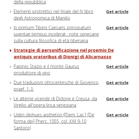
della repubblica
Elementi protrettici nel finale del IV libro
Get article
degli Astronomica di Manilio
In primum Tiberii Caesaris principatum
Get article
iuventae tempus inciderat : note senecane
sulla cultura filosofica di età tiberiana
Strategie di personificazione nel proemio De
antiquis oratoribus di Dionigi di Alicarnasso
Papinio Stazio e il monte Gaurus
Get article
produttore di vino
Due traduzioni ottocentesche di Giovenco,
Get article
praef. 1-3.
Le alterne vicende di Didone e Creusa, da
Get article
Virgilio all'opera lirica veneziana
Uden diphues aistheton ([Dem. Lac.] [De
Get article
forma dei] Pherc. 1055, col. XXII 9-10
Santoro)