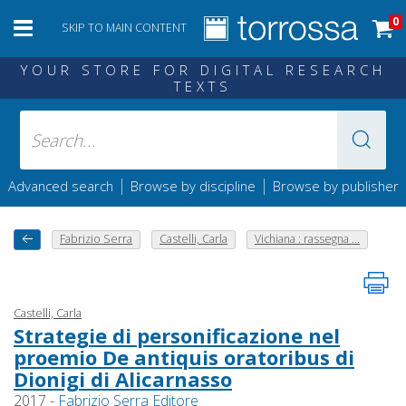
0
SKIP TO MAIN CONTENT
YOUR STORE FOR DIGITAL RESEARCH
TEXTS
|
|
Advanced search
Browse by discipline
Browse by publisher
Fabrizio Serra
Castelli, Carla
Vichiana : rassegna ...
Castelli, Carla
Strategie di personificazione nel
proemio De antiquis oratoribus di
Dionigi di Alicarnasso
2017 -
Fabrizio Serra Editore