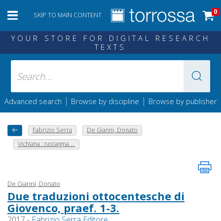
0
SKIP TO MAIN CONTENT
YOUR STORE FOR DIGITAL RESEARCH
TEXTS
|
|
Advanced search
Browse by discipline
Browse by publisher
Fabrizio Serra
De Gianni, Donato
Vichiana : rassegna ...
De Gianni, Donato
Due traduzioni ottocentesche di
Giovenco, praef. 1-3.
2017 -
Fabrizio Serra Editore