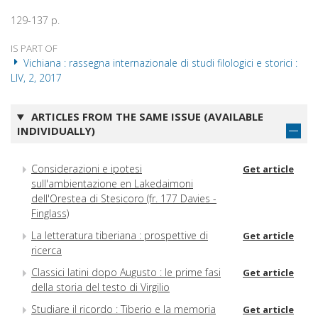
129-137 p.
IS PART OF
Vichiana : rassegna internazionale di studi filologici e storici :
LIV, 2, 2017
ARTICLES FROM THE SAME ISSUE (AVAILABLE
INDIVIDUALLY)
Considerazioni e ipotesi
Get article
sull'ambientazione en Lakedaimoni
dell'Orestea di Stesicoro (fr. 177 Davies -
Finglass)
La letteratura tiberiana : prospettive di
Get article
ricerca
Classici latini dopo Augusto : le prime fasi
Get article
della storia del testo di Virgilio
Studiare il ricordo : Tiberio e la memoria
Get article