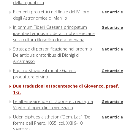
della repubblica
Elementi protrettici nel finale del IV libro
Get article
degli Astronomica di Manilio
In primum Tiberii Caesaris principatum
Get article
iuventae tempus inciderat : note senecane
sulla cultura filosofica di età tiberiana
Strategie di personificazione nel proemio
Get article
De antiquis oratoribus di Dionigi di
Alicarnasso
Papinio Stazio e il monte Gaurus
Get article
produttore di vino
Due traduzioni ottocentesche di Giovenco, praef.
1-3.
Le alterne vicende di Didone e Creusa, da
Get article
Virgilio all'opera lirica veneziana
Uden diphues aistheton ([Dem. Lac.] [De
Get article
forma dei] Pherc. 1055, col. XXII 9-10
Santoro)