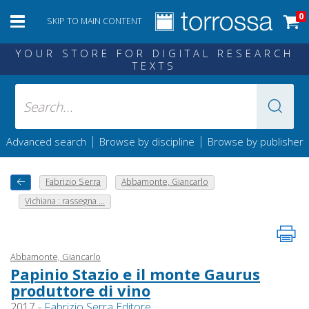
0
SKIP TO MAIN CONTENT
YOUR STORE FOR DIGITAL RESEARCH
TEXTS
|
|
Advanced search
Browse by discipline
Browse by publisher
Fabrizio Serra
Abbamonte, Giancarlo
Vichiana : rassegna ...
Abbamonte, Giancarlo
Papinio Stazio e il monte Gaurus
produttore di vino
2017 -
Fabrizio Serra Editore