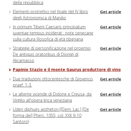
della repubblica
Elementi protrettici nel finale del IV libro
Get article
degli Astronomica di Manilio
In primum Tiberii Caesaris principatum
Get article
iuventae tempus inciderat : note senecane
sulla cultura filosofica di età tiberiana
Strategie di personificazione nel proemio
Get article
De antiquis oratoribus di Dionigi di
Alicarnasso
Papinio Stazio e il monte Gaurus produttore di vino
Due traduzioni ottocentesche di Giovenco,
Get article
praef. 1-3.
Le alterne vicende di Didone e Creusa, da
Get article
Virgilio all'opera lirica veneziana
Uden diphues aistheton ([Dem. Lac.] [De
Get article
forma dei] Pherc. 1055, col. XXII 9-10
Santoro)