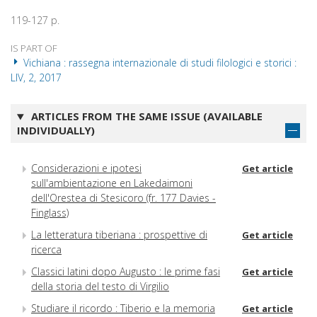
119-127 p.
IS PART OF
Vichiana : rassegna internazionale di studi filologici e storici :
LIV, 2, 2017
ARTICLES FROM THE SAME ISSUE (AVAILABLE
INDIVIDUALLY)
Considerazioni e ipotesi
Get article
sull'ambientazione en Lakedaimoni
dell'Orestea di Stesicoro (fr. 177 Davies -
Finglass)
La letteratura tiberiana : prospettive di
Get article
ricerca
Classici latini dopo Augusto : le prime fasi
Get article
della storia del testo di Virgilio
Studiare il ricordo : Tiberio e la memoria
Get article