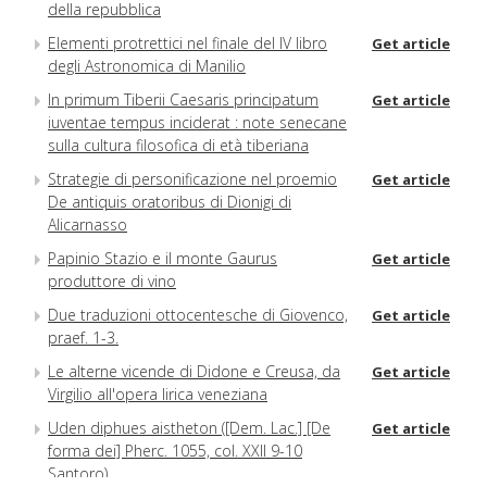
della repubblica
Elementi protrettici nel finale del IV libro
Get article
degli Astronomica di Manilio
In primum Tiberii Caesaris principatum
Get article
iuventae tempus inciderat : note senecane
sulla cultura filosofica di età tiberiana
Strategie di personificazione nel proemio
Get article
De antiquis oratoribus di Dionigi di
Alicarnasso
Papinio Stazio e il monte Gaurus
Get article
produttore di vino
Due traduzioni ottocentesche di Giovenco,
Get article
praef. 1-3.
Le alterne vicende di Didone e Creusa, da
Get article
Virgilio all'opera lirica veneziana
Uden diphues aistheton ([Dem. Lac.] [De
Get article
forma dei] Pherc. 1055, col. XXII 9-10
Santoro)