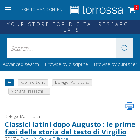
0
SKIP TO MAIN CONTENT
YOUR STORE FOR DIGITAL RESEARCH
TEXTS
|
|
Advanced search
Browse by discipline
Browse by publisher
Fabrizio Serra
Delvigo, Maria Luisa
Vichiana : rassegna ...
Delvigo, Maria Luisa
Classici latini dopo Augusto : le prime
fasi della storia del testo di Virgilio
2017 -
Fabrizio Serra Editore