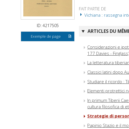
FAIT PARTIE DE
Vichiana : rassegna inter
ID: 4217505
ARTICLES DU MÊME
Exemple de page
Considerazioni e ipot
177 Davies - Finglass
La letteratura tiberia
Classici latini dopo Au
Studiare il ricordo : 
Elementi protrettici n
In primum Tiberii Ca
cultura filosofica di e
Strategie di person
Papinio Stazio e il m