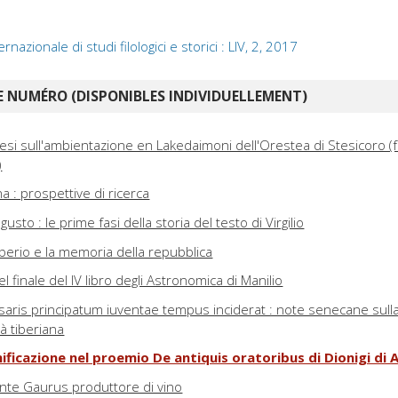
nazionale di studi filologici e storici : LIV, 2, 2017
 NUMÉRO (DISPONIBLES INDIVIDUELLEMENT)
esi sull'ambientazione en Lakedaimoni dell'Orestea di Stesicoro (f
)
na : prospettive di ricerca
gusto : le prime fasi della storia del testo di Virgilio
Tiberio e la memoria della repubblica
el finale del IV libro degli Astronomica di Manilio
esaris principatum iuventae tempus inciderat : note senecane sull
tà tiberiana
ificazione nel proemio De antiquis oratoribus di Dionigi di 
onte Gaurus produttore di vino