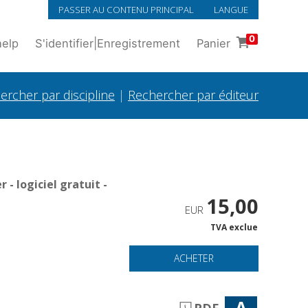
PASSER AU CONTENU PRINCIPAL
LANGUE
0
help
S'identifier
|
Enregistrement
Panier
ercher par discipline
|
Rechercher par éditeur
- logiciel gratuit -
15,00
EUR
TVA exclue
ACHETER
A