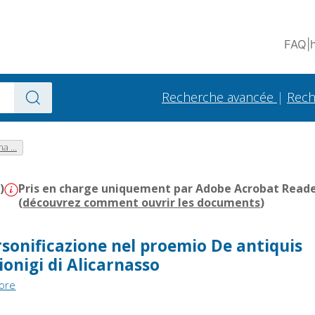
FAQ
|
Recherche avancée
|
Rech
a ...
)
Pris en charge uniquement par Adobe Acrobat Reader 
(
découvrez comment ouvrir les documents
)
rsonificazione nel proemio De antiquis
ionigi di Alicarnasso
tore