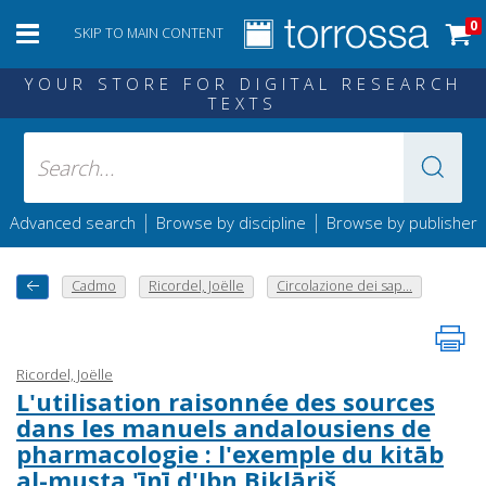
0
SKIP TO MAIN CONTENT
YOUR STORE FOR DIGITAL RESEARCH
TEXTS
|
|
Advanced search
Browse by discipline
Browse by publisher
Cadmo
Ricordel, Joëlle
Circolazione dei sap...
Ricordel, Joëlle
L'utilisation raisonnée des sources
dans les manuels andalousiens de
pharmacologie : l'exemple du kitāb
al-musta 'īnī d'Ibn Biklāriš