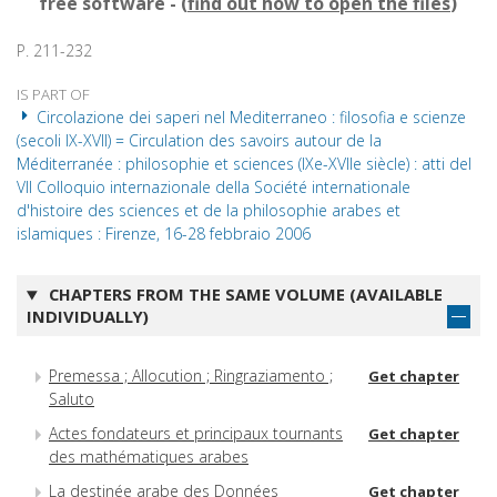
free software - (
find out how to open the files
)
P. 211-232
IS PART OF
Circolazione dei saperi nel Mediterraneo : filosofia e scienze
(secoli IX-XVII) = Circulation des savoirs autour de la
Méditerranée : philosophie et sciences (IXe-XVIIe siècle) : atti del
VII Colloquio internazionale della Société internationale
d'histoire des sciences et de la philosophie arabes et
islamiques : Firenze, 16-28 febbraio 2006
CHAPTERS FROM THE SAME VOLUME (AVAILABLE
INDIVIDUALLY)
Premessa ; Allocution ; Ringraziamento ;
Get chapter
Saluto
Actes fondateurs et principaux tournants
Get chapter
des mathématiques arabes
La destinée arabe des Données
Get chapter