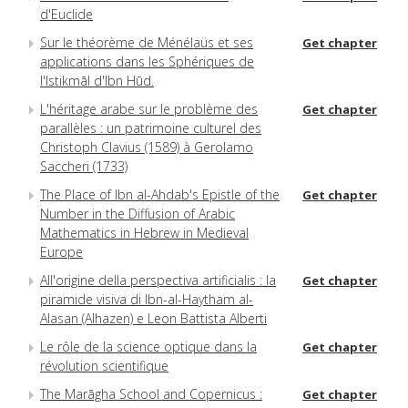
d'Euclide
Sur le théorème de Ménélaüs et ses
Get chapter
applications dans les Sphériques de
l'Istikmāl d'Ibn Hūd.
L'héritage arabe sur le problème des
Get chapter
parallèles : un patrimoine culturel des
Christoph Clavius (1589) à Gerolamo
Saccheri (1733)
The Place of Ibn al-Ahdab's Epistle of the
Get chapter
Number in the Diffusion of Arabic
Mathematics in Hebrew in Medieval
Europe
All'origine della perspectiva artificialis : la
Get chapter
piramide visiva di Ibn-al-Haytham al-
Alasan (Alhazen) e Leon Battista Alberti
Le rôle de la science optique dans la
Get chapter
révolution scientifique
The Marāgha School and Copernicus :
Get chapter