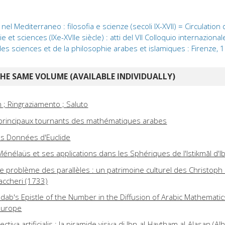
nel Mediterraneo : filosofia e scienze (secoli IX-XVII) = Circulation
 et sciences (IXe-XVIIe siècle) : atti del VII Colloquio internazional
 des sciences et de la philosophie arabes et islamiques : Firenze,
E SAME VOLUME (AVAILABLE INDIVIDUALLY)
 ; Ringraziamento ; Saluto
 principaux tournants des mathématiques arabes
es Données d'Euclide
énélaüs et ses applications dans les Sphériques de l'Istikmāl d'I
le problème des parallèles : un patrimoine culturel des Christoph 
accheri (1733)
hdab's Epistle of the Number in the Diffusion of Arabic Mathematic
Europe
ectiva artificialis : la piramide visiva di Ibn-al-Haytham al-Alasan (A