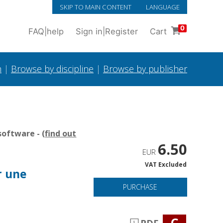
SKIP TO MAIN CONTENT
LANGUAGE
0
FAQ
|
help
Sign in
|
Register
Cart
h
|
Browse by discipline
|
Browse by publisher
oftware - (
find out
6.50
EUR
VAT Excluded
r une
PURCHASE
C