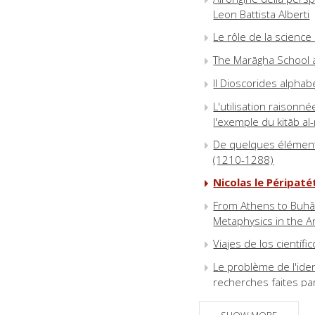
Leon Battista Alberti
Le rôle de la science
The Marāgha School a
Il Dioscorides alpha
L'utilisation raison
l'exemple du kitāb al-m
De quelques éléments
(1210-1288)
Nicolas le Péripaté
From Athens to Buhār
Metaphysics in the A
Viajes de los científi
Le problème de l'ide
recherches faites pa
L'âge de la démonstra
SHOW MORE