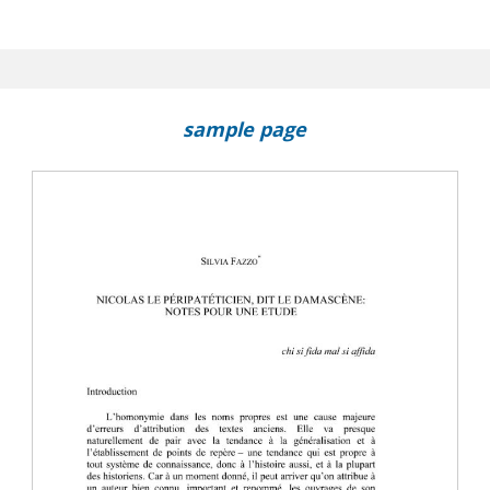
llogistica nell'embriologia delle Mabāhith al-mashriqiyya di Fakhr 
risms on Logic
sample page
: sobre las fuentes de la lógica de Ibn hazm
nti-procliens de Philopon en version arabe et le problème des o
stauration (Ḥudūth)
roès : sources textuelles et implications théoriques
nts : la question de la génération absolue dans le Commentaire 
eratione et Corruptione d'Aristote