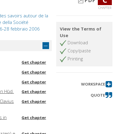
PDF
CHAPTER
 des savoirs autour de la
e della Société
 16-28 febbraio 2006
View the Terms of
Use
Download
Copy/paste
Printing
Get chapter
Get chapter
Get chapter
WORKSPACE
bn Hūd.
Get chapter
QUOTE
Clavius
Get chapter
s in
Get chapter
lhazen) e
Get chapter