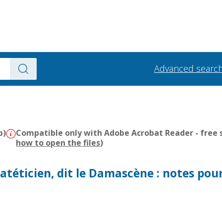
Advanced searc
b)
Compatible only with Adobe Acrobat Reader - free s
how to open the files
)
patéticien, dit le Damascène : notes pou