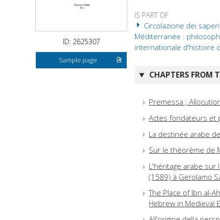
IS PART OF
Circolazione dei saperi 
Méditerranée : philosophie
ID: 2625307
internationale d'histoire
Sample page
CHAPTERS FROM TH
Premessa ; Allocution
Actes fondateurs et
La destinée arabe d
Sur le théorème de M
L'héritage arabe sur 
(1589) à Gerolamo S
The Place of Ibn al-A
Hebrew in Medieval 
All'origine della persp