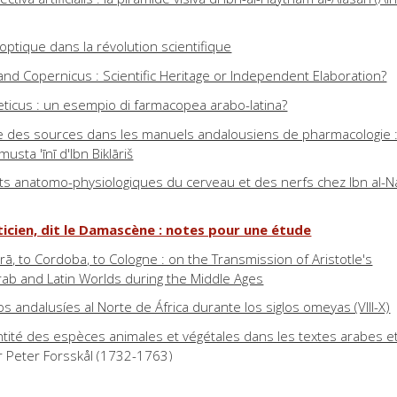
 optique dans la révolution scientifique
nd Copernicus : Scientific Heritage or Independent Elaboration?
beticus : un esempio di farmacopea arabo-latina?
née des sources dans les manuels andalousiens de pharmacologie 
usta 'īnī d'Ibn Biklāriš
 anatomo-physiologiques du cerveau et des nerfs chez Ibn al-Na
ticien, dit le Damascène : notes pour une étude
ā, to Cordoba, to Cologne : on the Transmission of Aristotle's
rab and Latin Worlds during the Middle Ages
cos andalusíes al Norte de África durante los siglos omeyas (VIII-X)
ntité des espèces animales et végétales dans les textes arabes et
r Peter Forsskål (1732-1763)
tion : logique, science et histoire : al-Fārābī, Avicenne, Avempace,