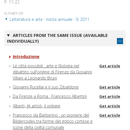
P. 11-22
IS PART OF
Letteratura e arte : rivista annuale : 9, 2011
ARTICLES FROM THE SAME ISSUE (AVAILABLE
INDIVIDUALLY)
Introduzione
Le città possibili : arte e filologia nel
Get article
dibattito sull'origine di Firenze da Giovanni
Villani a Leonardo Bruni
Giovanni Rucellai e il suo Zibaldone
Get article
Da Firenze a Roma : Francesco Albertini
Get article
Alberti, gli artisti, il volgare
Get article
Francesco da Barberino : un pioniere del
Get article
Bildercodex tra forme del gotico cortese e
icone della civiltà comunale