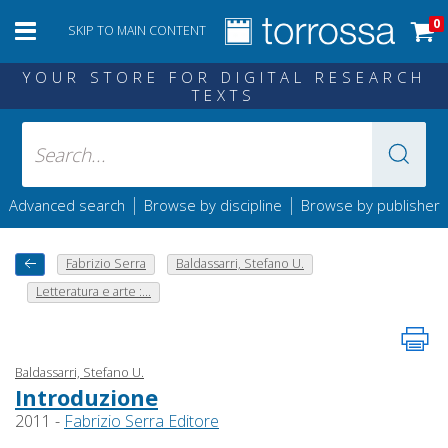
0
SKIP TO MAIN CONTENT
YOUR STORE FOR DIGITAL RESEARCH
TEXTS
|
|
Advanced search
Browse by discipline
Browse by publisher
Fabrizio Serra
Baldassarri, Stefano U.
Letteratura e arte :...
Baldassarri, Stefano U.
Introduzione
2011 -
Fabrizio Serra Editore