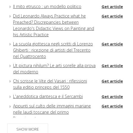
Il mito etrusco : un modello politico
Get article
Did Leonardo Always Practice what he
Get article
Preached? Discrepancies between
Leonardo's Didactic Views on Painting and
his Artistic Practice
La scuola giottesca negli scritti di Lorenzo
Get article
Ghiberti : ricezione di artisti del Trecento
nel Quattrocento
Ut pictura nihilum? Le arti sorelle alla prova
Get article
del moderno
Chi scrisse le Vite del Vasari : riflessioni
Get article
sulla editio princeps del 1550
L'aneddotica dantesca e il Sercambi
Get article
Appunti sul culto delle immagini mariane
Get article
nelle laudi toscane del primo
Rinascimento
SHOW MORE