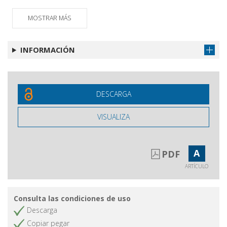
Appunti sul culto delle immagini
Obtener artículo
MOSTRAR MÁS
mariane nelle laudi toscane del
primo Rinascimento
INFORMACIÓN
DESCARGA
VISUALIZA
A
PDF
ARTÍCULO
Consulta las condiciones de uso
Descarga
Copiar pegar