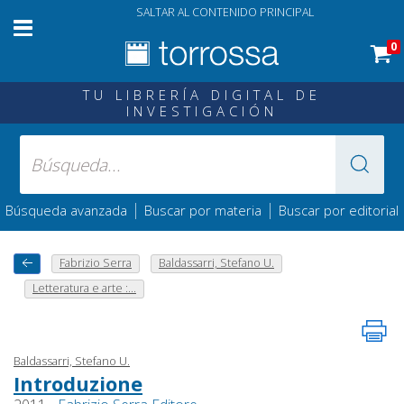
SALTAR AL CONTENIDO PRINCIPAL
0
TU LIBRERÍA DIGITAL DE
INVESTIGACIÓN
|
|
Búsqueda avanzada
Buscar por materia
Buscar por editorial
Fabrizio Serra
Baldassarri, Stefano U.
Letteratura e arte :...
Baldassarri, Stefano U.
Introduzione