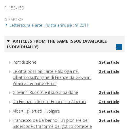
P. 153-159
IS PART OF
Letteratura e arte : rivista annuale : 9, 2011
ARTICLES FROM THE SAME ISSUE (AVAILABLE
INDIVIDUALLY)
Introduzione
Get article
Le città possibili : arte e filologia nel
Get article
dibattito sull'origine di Firenze da Giovanni
Villani a Leonardo Bruni
Giovanni Rucellai e il suo Zibaldone
Get article
Da Firenze a Roma : Francesco Albertini
Get article
Alberti, gli artisti, il volgare
Get article
Francesco da Barberino : un pioniere del
Get article
Bildercodex tra forme del gotico cortese e