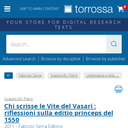
0
SKIP TO MAIN CONTENT
YOUR STORE FOR DIGITAL RESEARCH
TEXTS
|
|
Advanced search
Browse by discipline
Browse by publisher
Fabrizio Serra
Scapecchi, Piero
Letteratura e arte :...
Scapecchi, Piero
Chi scrisse le Vite del Vasari :
riflessioni sulla editio princeps del
1550
2011 -
Fabrizio Serra Editore