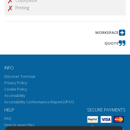
Copy/paste
Printing
WORKSPACE
QUOTE
INFO
Discover Torrossa
Privacy Policy
Cookie Policy
Accessibility
Accessibility Conformance Report (VPAT)
HELP
SECURE PAYMENTS
FAQ
How to open files