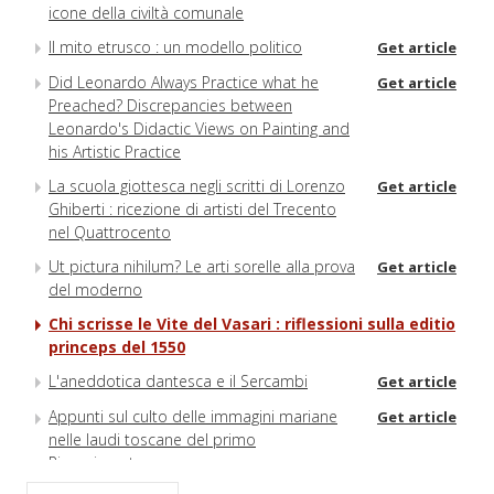
icone della civiltà comunale
Il mito etrusco : un modello politico
Get article
Did Leonardo Always Practice what he
Get article
Preached? Discrepancies between
Leonardo's Didactic Views on Painting and
his Artistic Practice
La scuola giottesca negli scritti di Lorenzo
Get article
Ghiberti : ricezione di artisti del Trecento
nel Quattrocento
Ut pictura nihilum? Le arti sorelle alla prova
Get article
del moderno
Chi scrisse le Vite del Vasari : riflessioni sulla editio
princeps del 1550
L'aneddotica dantesca e il Sercambi
Get article
Appunti sul culto delle immagini mariane
Get article
nelle laudi toscane del primo
Rinascimento