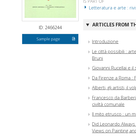
IS PART OF
Letteratura e arte : riv
ARTICLES FROM TH
ID: 2466244
Sample page
Introduzione
Le città possibili : ar
Bruni
Giovanni Rucellai e i
Da Firenze a Roma : 
Alberti, gli artisti, il v
Francesco da Barberin
civiltà comunale
Il mito etrusco : un m
Did Leonardo Always
Views on Painting and 