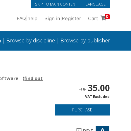
SKIP TO MAIN CONTENT
LANGUAGE
0
FAQ
|
help
Sign in
|
Register
Cart
h
|
Browse by discipline
|
Browse by publisher
oftware - (
find out
35.00
EUR
VAT Excluded
PURCHASE
A