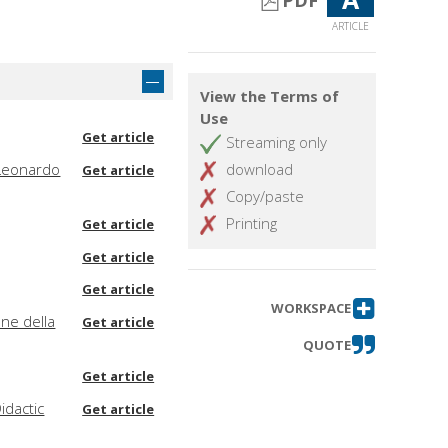
PDF
ARTICLE
View the Terms of
Use
Get article
Streaming only
a Leonardo
download
Get article
Copy/paste
Printing
Get article
Get article
Get article
WORKSPACE
one della
Get article
QUOTE
Get article
idactic
Get article