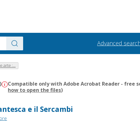
Advanced searc
 arte :...
)
Compatible only with Adobe Acrobat Reader - free s
how to open the files
)
antesca e il Sercambi
tore