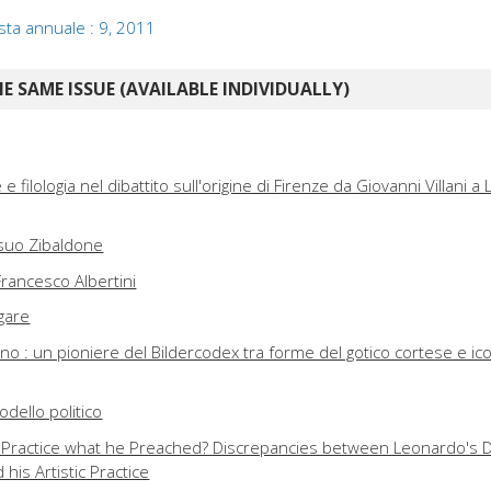
ista annuale : 9, 2011
E SAME ISSUE (AVAILABLE INDIVIDUALLY)
te e filologia nel dibattito sull'origine di Firenze da Giovanni Villani 
l suo Zibaldone
Francesco Albertini
olgare
o : un pioniere del Bildercodex tra forme del gotico cortese e ic
odello politico
 Practice what he Preached? Discrepancies between Leonardo's D
his Artistic Practice