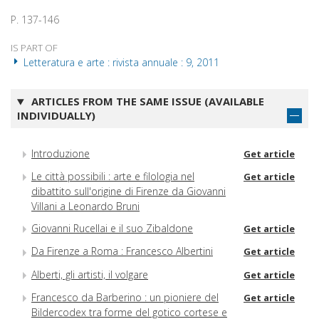
P. 137-146
IS PART OF
Letteratura e arte : rivista annuale : 9, 2011
ARTICLES FROM THE SAME ISSUE (AVAILABLE
INDIVIDUALLY)
Introduzione
Get article
Le città possibili : arte e filologia nel
Get article
dibattito sull'origine di Firenze da Giovanni
Villani a Leonardo Bruni
Giovanni Rucellai e il suo Zibaldone
Get article
Da Firenze a Roma : Francesco Albertini
Get article
Alberti, gli artisti, il volgare
Get article
Francesco da Barberino : un pioniere del
Get article
Bildercodex tra forme del gotico cortese e