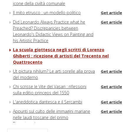
icone della civiltà comunale
Il mito etrusco : un modello politico
Get article
Did Leonardo Always Practice what he
Get article
Preached? Discrepancies between
Leonardo's Didactic Views on Painting and
his Artistic Practice
La scuola giottesca negli scritti di Lorenzo
Ghiberti : ricezione di artisti del Trecento nel
Quattrocento
Ut pictura nihilum? Le arti sorelle alla prova
Get article
del moderno
Chi scrisse le Vite del Vasari : riflessioni
Get article
sulla editio princeps del 1550
L'aneddotica dantesca e il Sercambi
Get article
Appunti sul culto delle immagini mariane
Get article
nelle laudi toscane del primo
Rinascimento