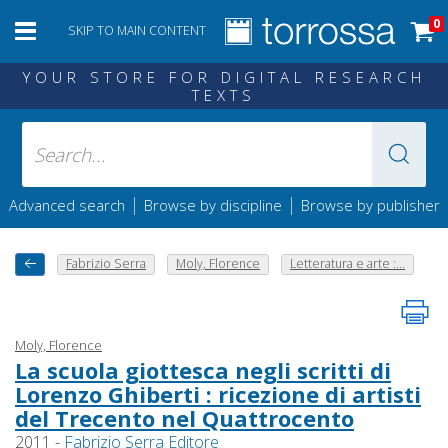
0
SKIP TO MAIN CONTENT
YOUR STORE FOR DIGITAL RESEARCH
TEXTS
|
|
Advanced search
Browse by discipline
Browse by publisher
Fabrizio Serra
Moly, Florence
Letteratura e arte :...
Moly, Florence
La scuola giottesca negli scritti di
Lorenzo Ghiberti : ricezione di artisti
del Trecento nel Quattrocento
2011 -
Fabrizio Serra Editore