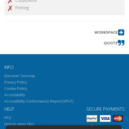
Copy/paste
Printing
WORKSPACE
QUOTE
INFO
Discover Torrossa
Privacy Policy
Cookie Policy
Accessibility
Accessibility Conformance Report (VPAT)
HELP
SECURE PAYMENTS
FAQ
How to open files