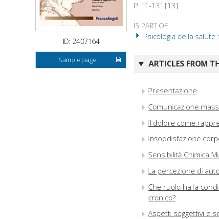
P. [1-13] [13]
IS PART OF
Psicologia della salute 
ID: 2407164
Sample page
ARTICLES FROM TH
Presentazione
Comunicazione mass-m
Il dolore come rappr
Insoddisfazione corp
Sensibilità Chimica M
La percezione di auto
Che ruolo ha la condi
cronico?
Aspetti soggettivi e s