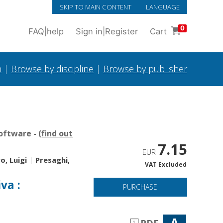
SKIP TO MAIN CONTENT
LANGUAGE
0
FAQ
|
help
Sign in
|
Register
Cart
h
|
Browse by discipline
|
Browse by publisher
oftware - (
find out
7.15
EUR
o, Luigi
|
Presaghi,
VAT Excluded
va :
PURCHASE
A