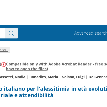
Advanced searc
 sal...
)
Compatible only with Adobe Acrobat Reader - free s
how to open the files
)
ssetti, Nadia
|
Bonadies, Maria
|
Solano, Luigi
|
De Gennar
 italiano per l'alessitimia in età evoluti
riale e attendibilità