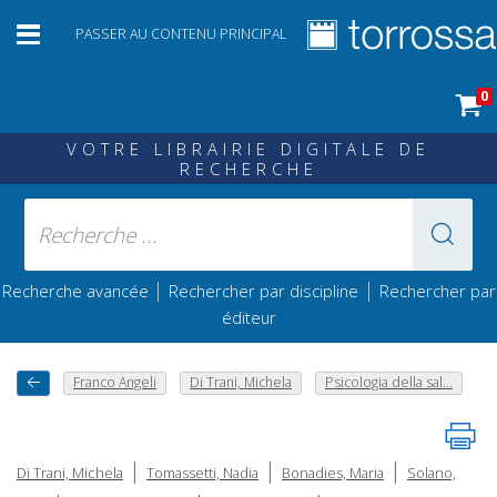
PASSER AU CONTENU PRINCIPAL
0
VOTRE LIBRAIRIE DIGITALE DE
RECHERCHE
|
|
Recherche avancée
Rechercher par discipline
Rechercher par
éditeur
Franco Angeli
Di Trani, Michela
Psicologia della sal...
|
|
|
Di Trani, Michela
Tomassetti, Nadia
Bonadies, Maria
Solano,