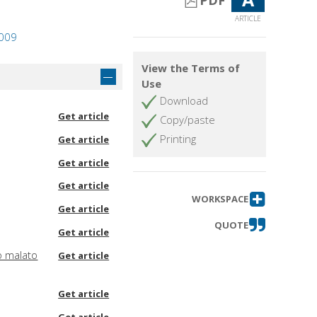
PDF
ARTICLE
2009
View the Terms of
Use
Download
Get article
Copy/paste
Printing
Get article
Get article
Get article
WORKSPACE
Get article
QUOTE
Get article
o malato
Get article
Get article