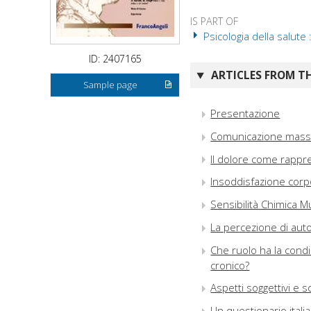
IS PART OF
Psicologia della salute 
ID: 2407165
ARTICLES FROM TH
Sample page
Presentazione
Comunicazione mass-m
Il dolore come rappr
Insoddisfazione corp
Sensibilità Chimica M
La percezione di auto
Che ruolo ha la condi
cronico?
Aspetti soggettivi e s
Un questionario italia