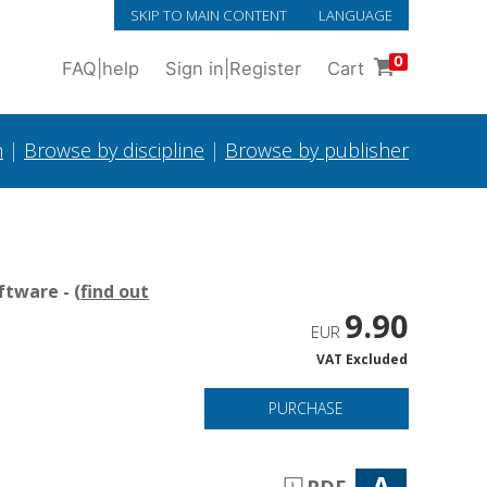
SKIP TO MAIN CONTENT
LANGUAGE
0
FAQ
|
help
Sign in
|
Register
Cart
h
|
Browse by discipline
|
Browse by publisher
tware - (
find out
9.90
EUR
VAT Excluded
e
PURCHASE
A