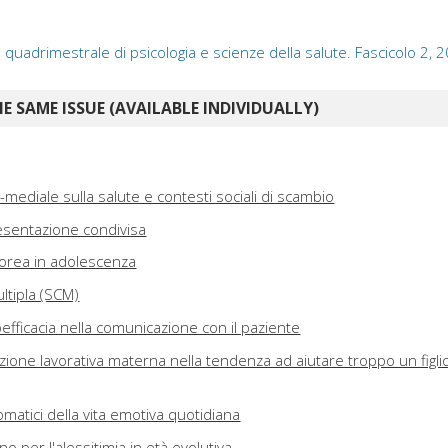
: quadrimestrale di psicologia e scienze della salute. Fascicolo 2, 
E SAME ISSUE (AVAILABLE INDIVIDUALLY)
ediale sulla salute e contesti sociali di scambio
esentazione condivisa
orea in adolescenza
ultipla (SCM)
efficacia nella comunicazione con il paziente
zione lavorativa materna nella tendenza ad aiutare troppo un figli
omatici della vita emotiva quotidiana
no per l'alessitimia in età evolutiva