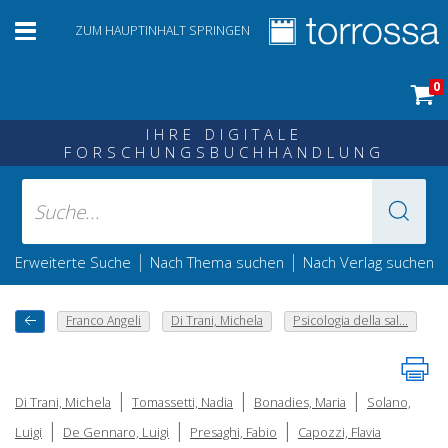
ZUM HAUPTINHALT SPRINGEN
0
IHRE DIGITALE
FORSCHUNGSBUCHHANDLUNG
|
|
Erweiterte Suche
Nach Thema suchen
Nach Verlag suchen
Franco Angeli
Di Trani, Michela
Psicologia della sal...
|
|
|
Di Trani, Michela
Tomassetti, Nadia
Bonadies, Maria
Solano,
|
|
|
Luigi
De Gennaro, Luigi
Presaghi, Fabio
Capozzi, Flavia