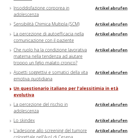
Insoddisfazione corporea in
Artikel abrufen
adolescenza
Sensibilità Chimica Multipla (SCM)
Artikel abrufen
La percezione di autoefficacia nella
Artikel abrufen
comunicazione con il paziente
Che ruolo ha la condizione lavorativa
Artikel abrufen
materna nella tendenza ad aiutare
troppo un figlio malato cronico?
Aspetti soggettivi e somatici della vita
Artikel abrufen
emotiva quotidiana
Un questionario italiano per l'alessitimia in età
evolutiva
La percezione del rischio in
Artikel abrufen
adolescenza
Lo skindex
Artikel abrufen
L'adesione allo screening del tumore
Artikel abrufen
colorettale nell'Ausl di Cesena