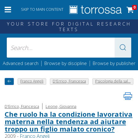
0
SKIP TO MAIN CONTENT
YOUR STORE FOR DIGITAL RESEARCH
TEXTS
|
|
Advanced search
Browse by discipline
Browse by publisher
Franco Angeli
D'Errico, Francesca
Psicologia della sal...
|
D'Errico, Francesca
Leone, Giovanna
Che ruolo ha la condizione lavorativa
materna nella tendenza ad aiutare
troppo un figlio malato cronico?
2009 -
Franco Angeli