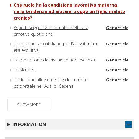
Che ruolo ha la condizione lavorativa materna
nella tendenza ad aiutare troppo un figlio malato
cronico?
Aspetti soggettivi e somatici della vita
Get article
emotiva quotidiana
Un questionario italiano per l'alessitimia in
Get article
età evolutiva
La percezione del rischio in adolescenza
Get article
Lo skindex
Get article
L'adesione allo screening del tumore
Get article
colorettale nell'Ausl di Cesena
SHOW MORE
INFORMATION