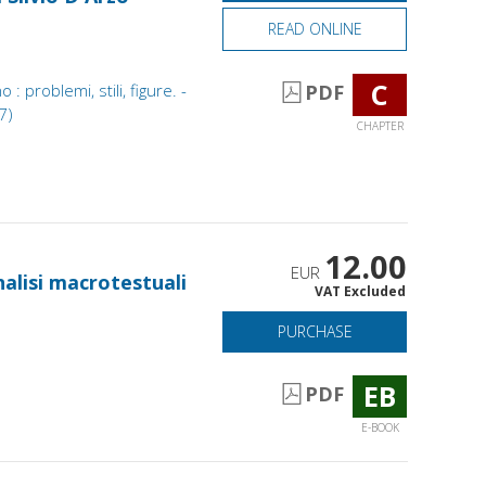
READ ONLINE
C
 problemi, stili, figure. -
PDF
 7)
CHAPTER
12.00
EUR
analisi macrotestuali
VAT Excluded
PURCHASE
EB
PDF
E-BOOK