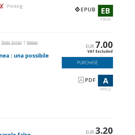
Printing
EB
EPUB
E-BOOK
7.00
|
Testa, Enrico
Massia,
EUR
VAT Excluded
ea : una possibile
PURCHASE
A
PDF
ARTICLE
3.20
EUR
parole false