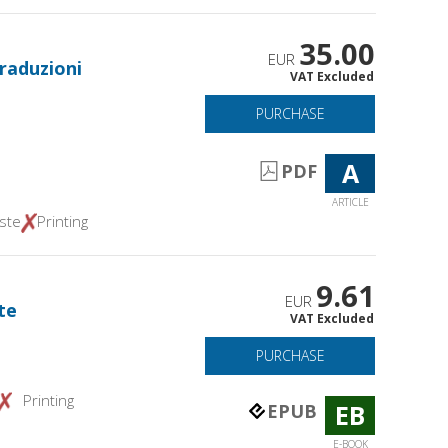
35.00
EUR
traduzioni
VAT Excluded
PURCHASE
A
PDF
ARTICLE
ste
Printing
9.61
EUR
te
VAT Excluded
PURCHASE
Printing
EB
EPUB
E-BOOK