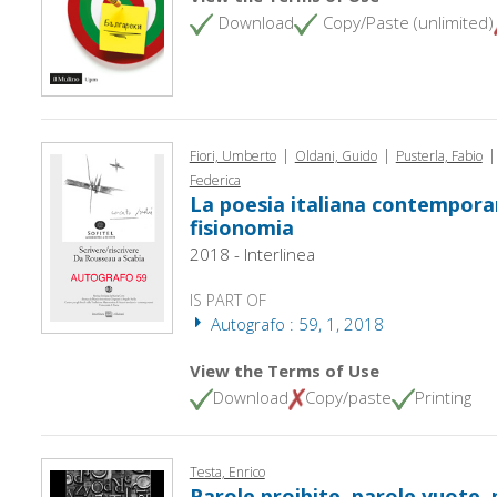
Download
Copy/Paste (unlimited)
|
|
|
Fiori, Umberto
Oldani, Guido
Pusterla, Fabio
Federica
La poesia italiana contemporan
fisionomia
2018 - Interlinea
IS PART OF
Autografo : 59, 1, 2018
View the Terms of Use
Download
Copy/paste
Printing
Testa, Enrico
Parole proibite, parole vuote, 