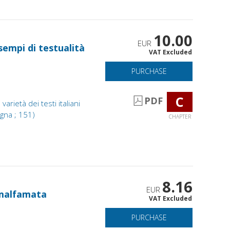
10.00
EUR
 esempi di testualità
VAT Excluded
PURCHASE
C
PDF
varietà dei testi italiani
gna ; 151)
CHAPTER
8.16
EUR
 malfamata
VAT Excluded
PURCHASE