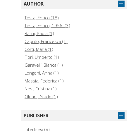
AUTHOR
Testa, Enrico (18)
Testa, Enrico, 1956- (3)
Barni, Paola (1)
Caputo, Francesca (1)
Corti, Maria (1)
Fiori, Umberto (1)
Garavelli, Bianca (1)
Longoni, Anna (1)
Massia, Federica (1)
Nesi, Cristina (1)
Oldani, Guido (1)
Pusterla, Fabio (1)
Santi, Flavio (1)
PUBLISHER
Sophocles (1)
Testa, Enrico, 1956-, author (1)
Interlinea (8)