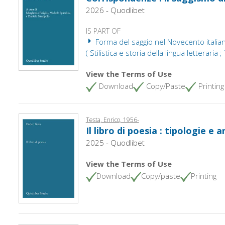
2026 - Quodlibet
IS PART OF
Forma del saggio nel Novecento italiano :
( Stilistica e storia della lingua letteraria ;
View the Terms of Use
Download
Copy/Paste
Printing
Testa, Enrico, 1956-
Il libro di poesia : tipologie e 
2025 - Quodlibet
View the Terms of Use
Download
Copy/paste
Printing