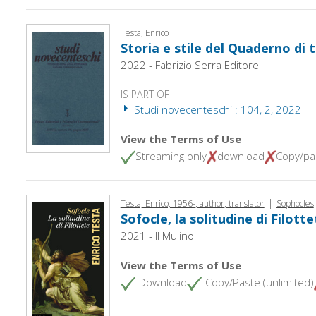
Testa, Enrico
Storia e stile del Quaderno di 
2022 - Fabrizio Serra Editore
IS PART OF
Studi novecenteschi : 104, 2, 2022
View the Terms of Use
Streaming only
download
Copy/pa
|
Testa, Enrico, 1956-, author, translator
Sophocles
Sofocle, la solitudine di Filotte
2021 - Il Mulino
View the Terms of Use
Download
Copy/Paste (unlimited)