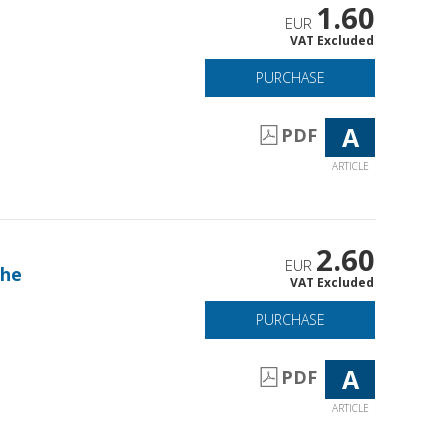
1.60
EUR
VAT Excluded
PURCHASE
A
PDF
ARTICLE
2.60
EUR
che
VAT Excluded
PURCHASE
A
PDF
ARTICLE