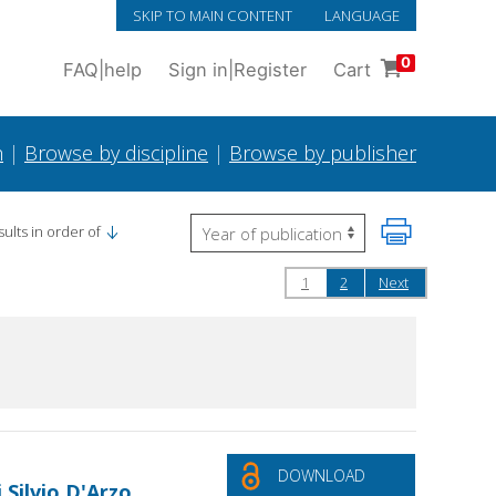
SKIP TO MAIN CONTENT
LANGUAGE
0
FAQ
|
help
Sign in
|
Register
Cart
h
|
Browse by discipline
|
Browse by publisher
ults in order of
1
2
Next
DOWNLOAD
 Silvio D'Arzo