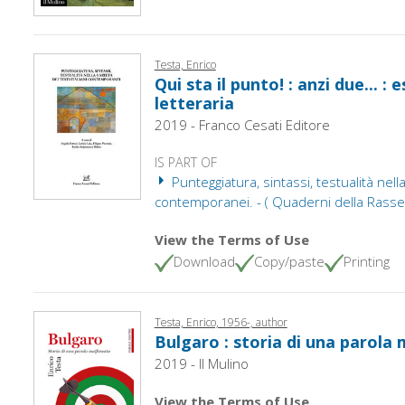
Testa, Enrico
Qui sta il punto! : anzi due... :
letteraria
2019 - Franco Cesati Editore
IS PART OF
Punteggiatura, sintassi, testualità nella 
contemporanei. - ( Quaderni della Rasse
View the Terms of Use
Download
Copy/paste
Printing
Testa, Enrico, 1956-, author
Bulgaro : storia di una parola
2019 - Il Mulino
View the Terms of Use