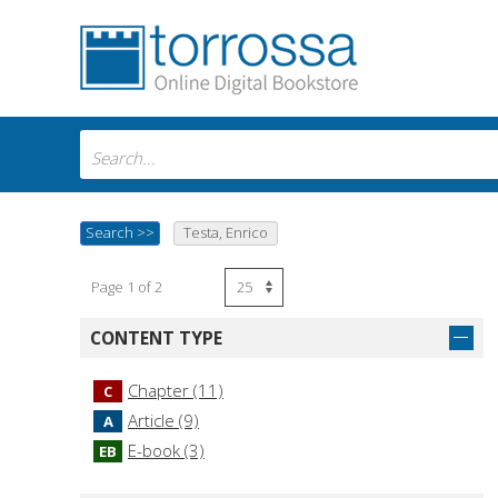
Search
>>
Testa, Enrico
Page 1 of 2
CONTENT TYPE
Chapter (11)
C
Article (9)
A
E-book (3)
EB