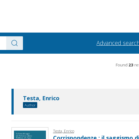
Advanced searc
Found
23
res
Testa, Enrico
Author
Testa, Enrico
Corrispondenze : il saggismo di