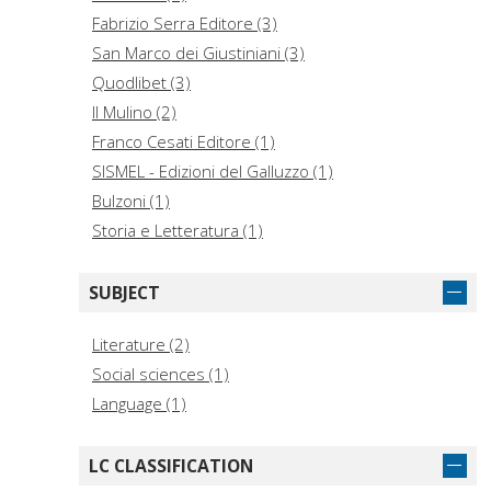
Testa, Enrico, 1956-, author, translator (1)
Fabrizio Serra Editore (3)
Vecchio, Silvana (1)
San Marco dei Giustiniani (3)
Quodlibet (3)
Il Mulino (2)
Franco Cesati Editore (1)
SISMEL - Edizioni del Galluzzo (1)
Bulzoni (1)
Storia e Letteratura (1)
SUBJECT
Literature (2)
Social sciences (1)
Language (1)
LC CLASSIFICATION