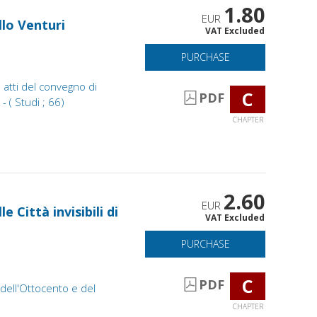
1.80
EUR
llo Venturi
VAT Excluded
PURCHASE
: atti del convegno di
C
PDF
 ( Studi ; 66)
CHAPTER
2.60
EUR
le Città invisibili di
VAT Excluded
PURCHASE
C
PDF
 dell'Ottocento e del
CHAPTER