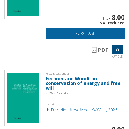
8.00
EUR
VAT Excluded
PURCHASE
A
PDF
ARTICLE
Russo Krauss, Chiara
Fechner and Wundt on
conservation of energy and free
will
2026 - Quodlibet
IS PART OF
Discipline filosofiche : XXXVI, 1, 2026