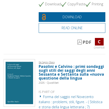
Download
Copy/Paste
Printing
DOWNLOAD
READ ONLINE
C
PDF
CHAPTER
De Caprio, Chiara
Pasolini e Calvino : primi sondaggi
sugli stili dei saggi degli anni
Sessanta e Settanta sulla «nuova
questione della lingua
2026 - Quodlibet
IS PART OF
Forma del saggio nel Novecento
italiano : problemi, stili, figure. - ( Stilistica
e storia della lingua letteraria ; 7)