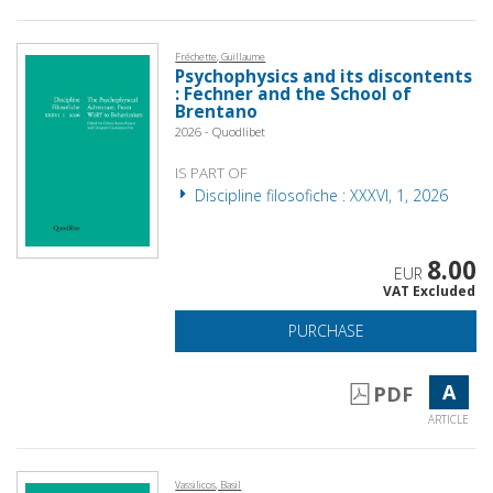
Fréchette, Guillaume
Psychophysics and its discontents
: Fechner and the School of
Brentano
2026 - Quodlibet
IS PART OF
Discipline filosofiche : XXXVI, 1, 2026
8.00
EUR
VAT Excluded
PURCHASE
A
PDF
ARTICLE
Vassilicos, Basil