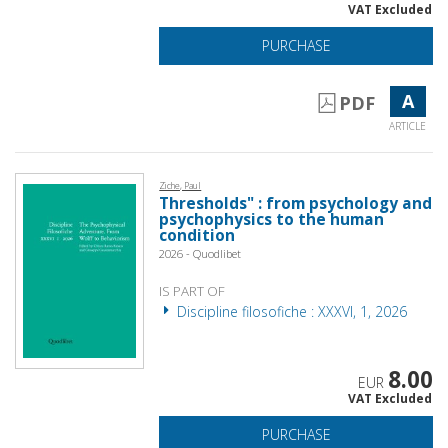
VAT Excluded
PURCHASE
A
PDF
ARTICLE
Ziche, Paul
Thresholds" : from psychology and
psychophysics to the human
condition
2026 - Quodlibet
IS PART OF
Discipline filosofiche : XXXVI, 1, 2026
8.00
EUR
VAT Excluded
PURCHASE