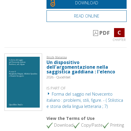
DOWNLOAD
READ ONLINE
C
PDF
CHAPTER
Bricchi, Mariarosa
Un dispositivo
dell'argomentazione nella
saggistica gaddiana : l'elenco
2026 - Quodlibet
IS PART OF
Forma del saggio nel Novecento
italiano : problemi, stili, figure. - ( Stilistica
e storia della lingua letteraria ; 7)
View the Terms of Use
Download
Copy/Paste
Printing