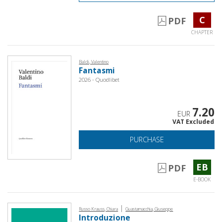
C
PDF
CHAPTER
Baldi, Valentino
Fantasmi
2026 - Quodlibet
7.20
EUR
VAT Excluded
PURCHASE
EB
PDF
E-BOOK
|
Russo Krauss, Chiara
Guastamacchia, Giuseppe
Introduzione