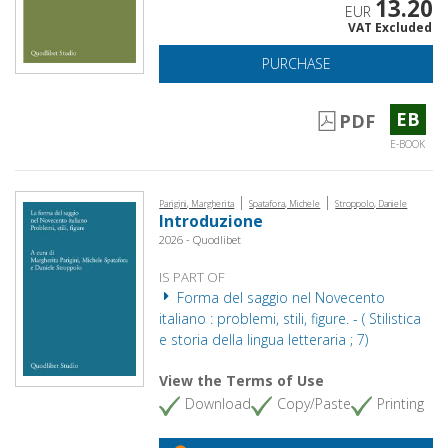
13.20
EUR
VAT Excluded
PURCHASE
EB
PDF
E-BOOK
|
|
Parigini, Margherita
Spatafora, Michele
Stroppolo, Daniele
Introduzione
2026 - Quodlibet
IS PART OF
Forma del saggio nel Novecento
italiano : problemi, stili, figure. - ( Stilistica
e storia della lingua letteraria ; 7)
View the Terms of Use
Download
Copy/Paste
Printing