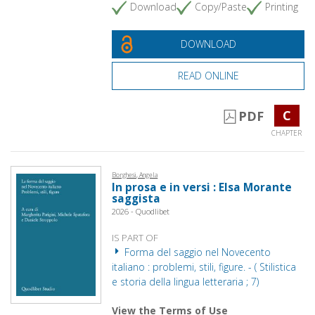
Download
Copy/Paste
Printing
DOWNLOAD
READ ONLINE
C
PDF
CHAPTER
Borghesi, Angela
In prosa e in versi : Elsa Morante
saggista
2026 - Quodlibet
IS PART OF
Forma del saggio nel Novecento
italiano : problemi, stili, figure. - ( Stilistica
e storia della lingua letteraria ; 7)
View the Terms of Use