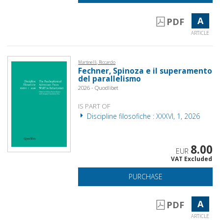
A
PDF
ARTICLE
Martinelli, Riccardo
Fechner, Spinoza e il superamento
del parallelismo
2026 - Quodlibet
IS PART OF
Discipline filosofiche : XXXVI, 1, 2026
8.00
EUR
VAT Excluded
PURCHASE
A
PDF
ARTICLE