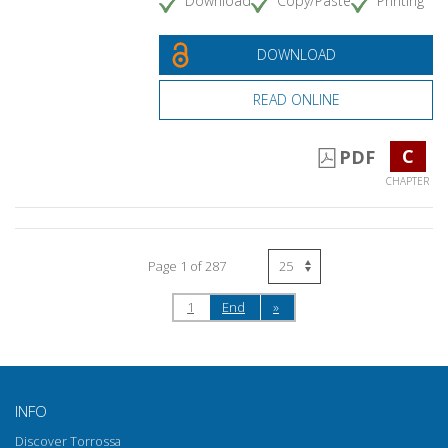
Download
Copy/Paste
Printing
DOWNLOAD
READ ONLINE
C
PDF
CHAPTER
Page 1 of 287
1
End
»
INFO
Discover Torrossa