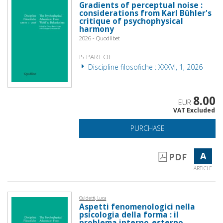
Gradients of perceptual noise :
considerations from Karl Bühler's
critique of psychophysical
harmony
2026 - Quodlibet
IS PART OF
Discipline filosofiche : XXXVI, 1, 2026
8.00
EUR
VAT Excluded
PURCHASE
A
PDF
ARTICLE
Guidetti, Luca
Aspetti fenomenologici nella
psicologia della forma : il
problema interno-esterno