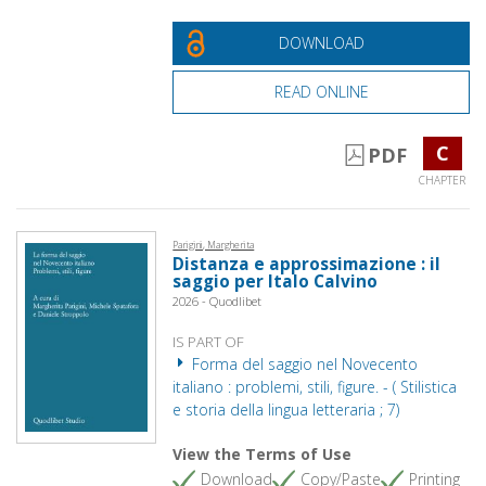
DOWNLOAD
READ ONLINE
C
PDF
CHAPTER
Parigini, Margherita
Distanza e approssimazione : il
saggio per Italo Calvino
2026 - Quodlibet
IS PART OF
Forma del saggio nel Novecento
italiano : problemi, stili, figure. - ( Stilistica
e storia della lingua letteraria ; 7)
View the Terms of Use
Download
Copy/Paste
Printing