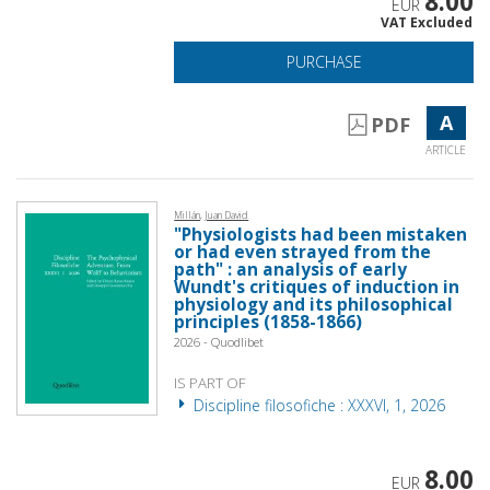
8.00
EUR
VAT Excluded
PURCHASE
A
PDF
ARTICLE
Millán, Juan David
"Physiologists had been mistaken
or had even strayed from the
path" : an analysis of early
Wundt's critiques of induction in
physiology and its philosophical
principles (1858-1866)
2026 - Quodlibet
IS PART OF
Discipline filosofiche : XXXVI, 1, 2026
8.00
EUR