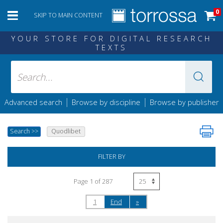
0
SKIP TO MAIN CONTENT
YOUR STORE FOR DIGITAL RESEARCH
TEXTS
|
|
Advanced search
Browse by discipline
Browse by publisher
Search
>>
Quodlibet
FILTER BY
Page 1 of 287
1
End
»