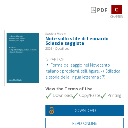
C
PDF
CHAPTER
Spatafora, Michele
Note sullo stile di Leonardo
Sciascia saggista
2026 - Quodlibet
IS PART OF
Forma del saggio nel Novecento
italiano : problemi, stili, figure. - ( Stilistica
e storia della lingua letteraria ; 7)
View the Terms of Use
Download
Copy/Paste
Printing
DOWNLOAD
READ ONLINE