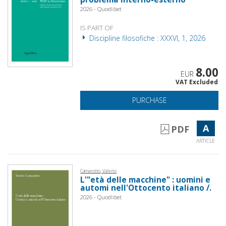
2026 - Quodlibet
IS PART OF
Discipline filosofiche : XXXVI, 1, 2026
8.00
EUR
VAT Excluded
PURCHASE
A
PDF
ARTICLE
Camarotto, Valerio
L'"età delle macchine" : uomini e
automi nell'Ottocento italiano /.
2026 - Quodlibet