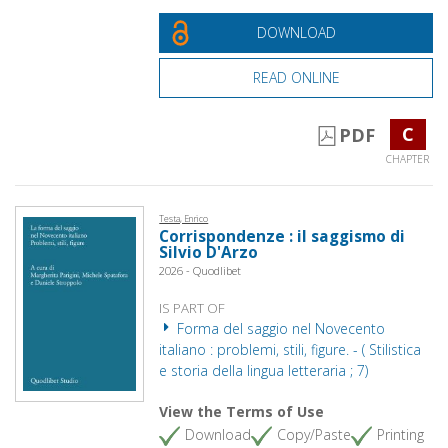
DOWNLOAD
READ ONLINE
C
PDF
CHAPTER
Testa, Enrico
Corrispondenze : il saggismo di
Silvio D'Arzo
2026 - Quodlibet
IS PART OF
Forma del saggio nel Novecento
italiano : problemi, stili, figure. - ( Stilistica
e storia della lingua letteraria ; 7)
View the Terms of Use
Download
Copy/Paste
Printing