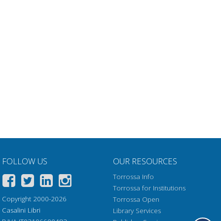
FOLLOW US
OUR RESOURCES
Torrossa Info
Torrossa for Institutions
Copyright 2000-2026
Torrossa Open
Casalini Libri
Library Services