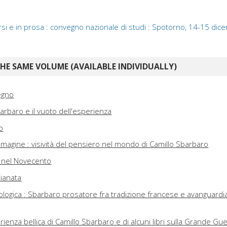
si e in prosa : convegno nazionale di studi : Spotorno, 14-15 dic
E SAME VOLUME (AVAILABLE INDIVIDUALLY)
egno
barbaro e il vuoto dell'esperienza
o
'immagine : visività del pensiero nel mondo di Camillo Sbarbaro
o nel Novecento
pianata
ologica : Sbarbaro prosatore fra tradizione francese e avanguardi
rienza bellica di Camillo Sbarbaro e di alcuni libri sulla Grande Gu