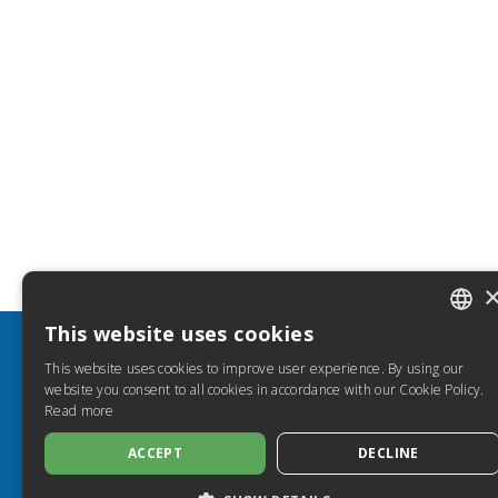
This website uses cookies
ITALIA
INFO
HELP
This website uses cookies to improve user experience. By using our
SPANIS
website you consent to all cookies in accordance with our Cookie Policy.
Discover Torrossa
FAQ
Read more
FRENC
Privacy Policy
How to 
Cookie Policy
Torros
ACCEPT
DECLINE
ENGLIS
Accessibility
Copyrig
GERMA