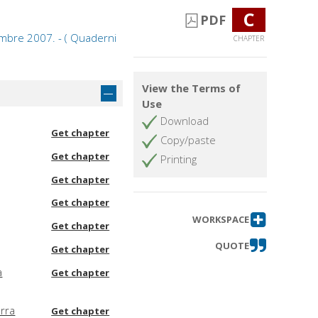
C
PDF
embre 2007. - ( Quaderni
CHAPTER
View the Terms of
Use
Download
Get chapter
Copy/paste
Get chapter
Printing
Get chapter
Get chapter
WORKSPACE
Get chapter
QUOTE
Get chapter
a
Get chapter
erra
Get chapter