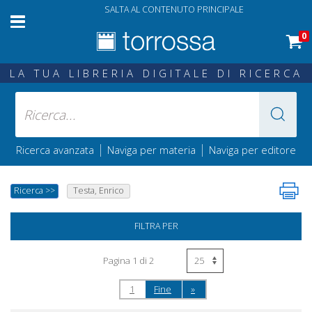
SALTA AL CONTENUTO PRINCIPALE
0
LA TUA LIBRERIA DIGITALE DI RICERCA
|
|
Ricerca avanzata
Naviga per materia
Naviga per editore
Ricerca
>>
Testa, Enrico
FILTRA PER
Pagina 1 di 2
1
Fine
»