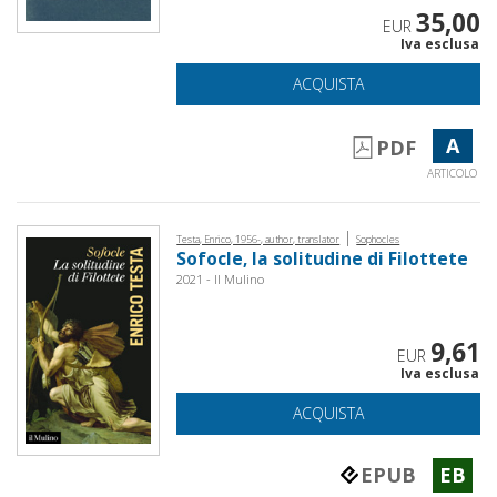
35,00
EUR
Iva esclusa
ACQUISTA
A
PDF
ARTICOLO
|
Testa, Enrico, 1956-, author, translator
Sophocles
Sofocle, la solitudine di Filottete
2021 - Il Mulino
9,61
EUR
Iva esclusa
ACQUISTA
EPUB
EB