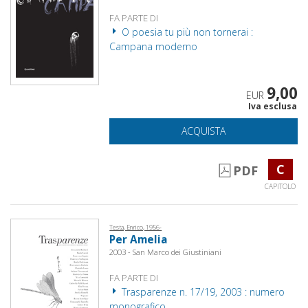
FA PARTE DI
O poesia tu più non tornerai :
Campana moderno
9,00
EUR
Iva esclusa
ACQUISTA
C
PDF
CAPITOLO
Testa, Enrico, 1956-
Per Amelia
2003 - San Marco dei Giustiniani
FA PARTE DI
Trasparenze n. 17/19, 2003 : numero
monografico