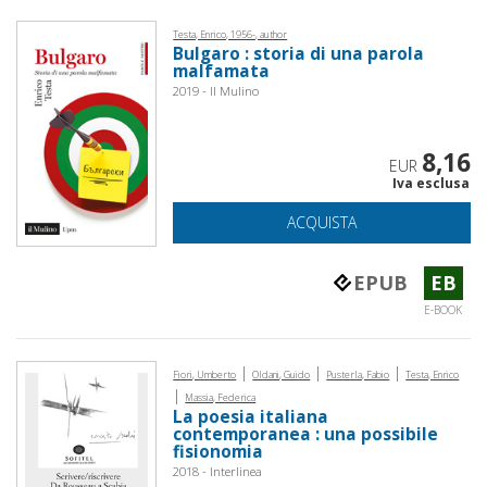
Testa, Enrico, 1956-, author
Bulgaro : storia di una parola
malfamata
2019 - Il Mulino
8,16
EUR
Iva esclusa
ACQUISTA
EPUB
EB
E-BOOK
|
|
|
Fiori, Umberto
Oldani, Guido
Pusterla, Fabio
Testa, Enrico
|
Massia, Federica
La poesia italiana
contemporanea : una possibile
fisionomia
2018 - Interlinea