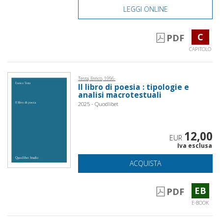
LEGGI ONLINE
C
PDF
CAPITOLO
Testa, Enrico, 1956-
Il libro di poesia : tipologie e
analisi macrotestuali
2025 - Quodlibet
12,00
EUR
Iva esclusa
ACQUISTA
EB
PDF
E-BOOK