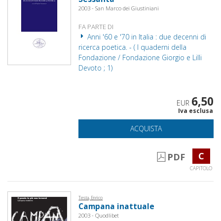
2003 - San Marco dei Giustiniani
FA PARTE DI
Anni '60 e '70 in Italia : due decenni di
ricerca poetica. - ( I quaderni della
Fondazione / Fondazione Giorgio e Lilli
Devoto ; 1)
6,50
EUR
Iva esclusa
ACQUISTA
C
PDF
CAPITOLO
Testa, Enrico
Campana inattuale
2003 - Quodlibet