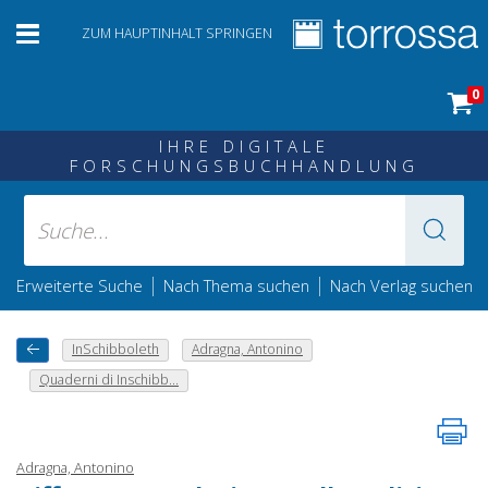
ZUM HAUPTINHALT SPRINGEN
0
IHRE DIGITALE
FORSCHUNGSBUCHHANDLUNG
|
|
Erweiterte Suche
Nach Thema suchen
Nach Verlag suchen
InSchibboleth
Adragna, Antonino
Quaderni di Inschibb...
Adragna, Antonino