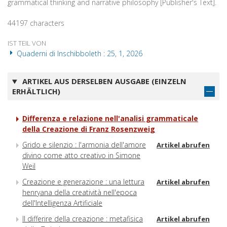
grammatical thinking and narrative philosophy [Publisher's Text].
44197 characters
IST TEIL VON
Quaderni di Inschibboleth : 25, 1, 2026
ARTIKEL AUS DERSELBEN AUSGABE (EINZELN
ERHÄLTLICH)
Differenza e relazione nell'analisi grammaticale
della Creazione di Franz Rosenzweig
Grido e silenzio : l'armonia dell'amore
Artikel abrufen
divino come atto creativo in Simone
Weil
Creazione e generazione : una lettura
Artikel abrufen
henryana della creatività nell'epoca
dell'Intelligenza Artificiale
Il differire della creazione : metafisica
Artikel abrufen