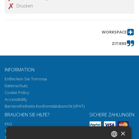
Drucken
WORKSPACE
ZITIERE
INFORMATION
Entfecken Sie Torrossa
Datenschutz
Cookie Policy
Accessibility
Barrierefreiheits-Konformitätsbericht (VPAT)
BRAUCHEN SIE HILFE?
SICHERE ZAHLUNGEN
FAQ
Wie öffnen Sie unsere Dokumente
×
Torrossa Reader