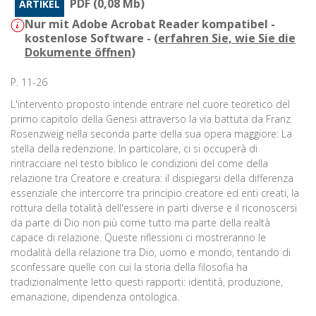
PDF (0,08 Mb)
ARTIKEL
Nur mit Adobe Acrobat Reader kompatibel -
kostenlose Software - (
erfahren Sie, wie Sie die
Dokumente öffnen
)
P. 11-26
L'intervento proposto intende entrare nel cuore teoretico del
primo capitolo della Genesi attraverso la via battuta da Franz
Rosenzweig nella seconda parte della sua opera maggiore: La
stella della redenzione. In particolare, ci si occuperà di
rintracciare nel testo biblico le condizioni del come della
relazione tra Creatore e creatura: il dispiegarsi della differenza
essenziale che intercorre tra principio creatore ed enti creati, la
rottura della totalità dell'essere in parti diverse e il riconoscersi
da parte di Dio non più come tutto ma parte della realtà
capace di relazione. Queste riflessioni ci mostreranno le
modalità della relazione tra Dio, uomo e mondo, tentando di
sconfessare quelle con cui la storia della filosofia ha
tradizionalmente letto questi rapporti: identità, produzione,
emanazione, dipendenza ontologica.