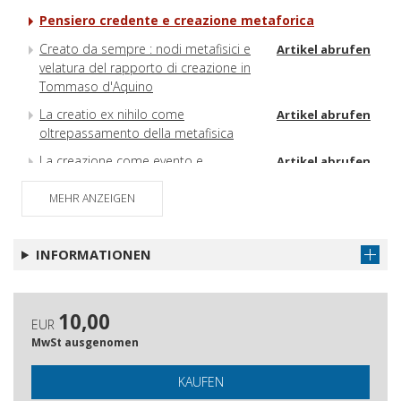
Pensiero credente e creazione metaforica
Creato da sempre : nodi metafisici e
Artikel abrufen
velatura del rapporto di creazione in
Tommaso d'Aquino
La creatio ex nihilo come
Artikel abrufen
oltrepassamento della metafisica
La creazione come evento e
Artikel abrufen
manifestazione nella filosofia di Hegel
MEHR ANZEIGEN
'Ehyeh 'ašer 'ehyeh : ciò che precede
Artikel abrufen
l'Autonominazione divina, secondo
l'ultimo Pareyson : l'Autoinizio di Dio.
INFORMATIONEN
La ricerca della gioia : Giorgio
Artikel abrufen
Brianese interprete di Dostoevskij e
Tolstoj
10,00
EUR
La ricerca della gioia : Giorgio
Artikel abrufen
MwSt ausgenomen
Brianese interprete di Dostoevskij e
Tolstoj
KAUFEN