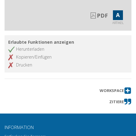
L'equivoco dello sguardo : come
Artikel abrufen
giudichiamo l'arte tra emozione,
concetto e cultura
A
PDF
ARTIKEL
Erlaubte Funktionen anzeigen
Herunterladen
Kopieren/Einfügen
Drucken
WORKSPACE
ZITIERE
INFORMATION