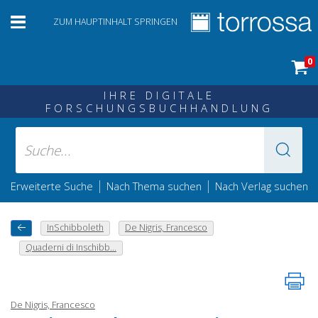
ZUM HAUPTINHALT SPRINGEN
0
IHRE DIGITALE
FORSCHUNGSBUCHHANDLUNG
|
|
Erweiterte Suche
Nach Thema suchen
Nach Verlag suchen
InSchibboleth
De Nigris, Francesco
Quaderni di Inschibb...
De Nigris, Francesco