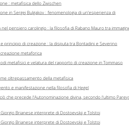
azione : metafisica dello Zwischen
ione in Sergej Bulgakov : fenomenologia di un'esperienza di
à nel pensiero carolingio : la filosofia di Rabano Mauro tra immagin
 e principio di creazione : la disputa tra Bontadini e Severino
 creazione metaforica
odi metafisici e velatura del rapporto di creazione in Tommaso
come oltrepassamento della metafisica
nto e manifestazione nella filosofia di Hegel
: ciò che precede l'Autonominazione divina, secondo l'ultimo Pare
 : Giorgio Brianese interprete di Dostoevskij e Tolstoj
 : Giorgio Brianese interprete di Dostoevskij e Tolstoj