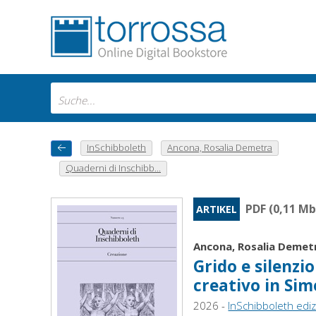
InSchibboleth
Ancona, Rosalia Demetra
Quaderni di Inschibb...
PDF (0,11 Mb
ARTIKEL
Ancona, Rosalia Demet
Grido e silenzi
creativo in Si
2026 -
InSchibboleth ediz