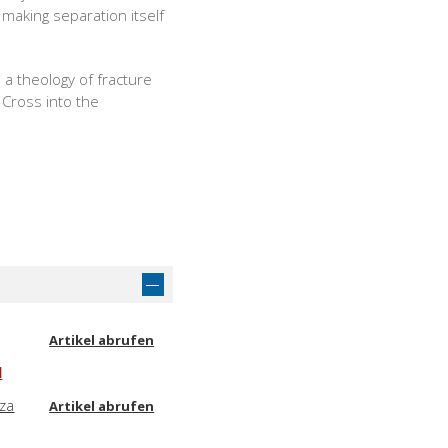
 making separation itself
a theology of fracture
 Cross into the
Artikel abrufen
l
nza
Artikel abrufen