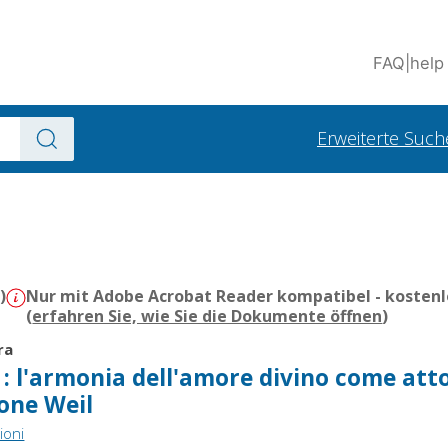
FAQ
|
help
Erweiterte Such
)
Nur mit Adobe Acrobat Reader kompatibel - kostenl
(
erfahren Sie, wie Sie die Dokumente öffnen
)
ra
o : l'armonia dell'amore divino come att
mone Weil
ioni