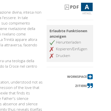
A
PDF
tazione divina, intesa non
ARTIKEL
l'essere. In tale
a il suo compimento
viene rivelazione della
Erlaubte Funktionen
 si rivelano come
anzeigen
 Trinità appare allora
Herunterladen
la attraversa, facendo
Kopieren/Einfügen
Drucken
ra una teologia della
ndo la Croce nel centro
WORKSPACE
itation, understood not as
ZITIERE
ression of the love that
ile that finds its
 Father's silence
d's absence and silence
inity thus reveals itselfas