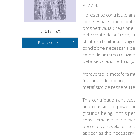
P. 27-43
Il presente contributo an
come espansione di potenz
prospettiva, la Creazione 
ID: 6171625
nell'evento della Croce, lu
struttura trinitaria. Lungi
Probeseite
condizione necessaria pe
come dinamismo relazional
della separazione il luog
Attraverso la metafora mu
frattura e del dolore, in 
metafisico dell'essere [Te
This contribution analyze
an expansion of power but
grounds being. In this pe
consummation in the even
becomes a revelation of t
appear as the necessary co