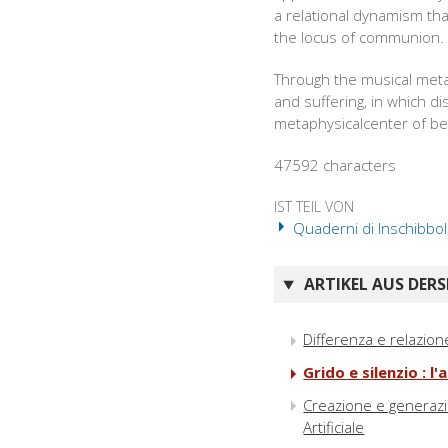
a relational dynamism that
the locus of communion.
Through the musical meta
and suffering, in which d
metaphysicalcenter of bei
47592 characters
IST TEIL VON
Quaderni di Inschibbol
ARTIKEL AUS DERS
Differenza e relazion
Grido e silenzio : 
Creazione e generazio
Artificiale