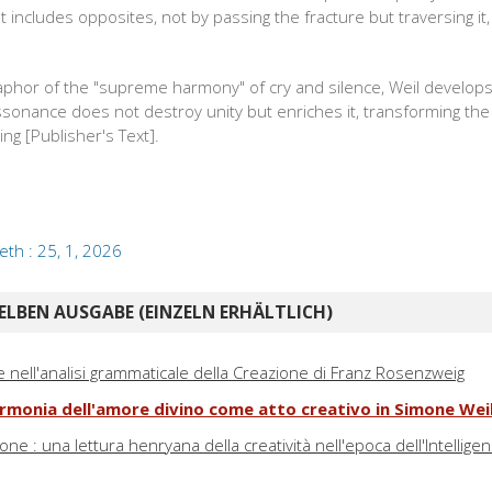
 includes opposites, not by passing the fracture but traversing it,
phor of the "supreme harmony" of cry and silence, Weil develops 
issonance does not destroy unity but enriches it, transforming the
ng [Publisher's Text].
eth : 25, 1, 2026
ELBEN AUSGABE (EINZELN ERHÄLTLICH)
e nell'analisi grammaticale della Creazione di Franz Rosenzweig
l'armonia dell'amore divino come atto creativo in Simone Wei
ne : una lettura henryana della creatività nell'epoca dell'Intellige