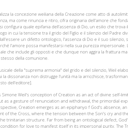
alizza la concezione weiliana della Creazione come atto di autolimi
a, ma come rinuncia e ritiro, cifra originaria dell'amore che fonda 
si configura quale epifania dell'assenza di Dio, un esilio che trov
ogo in cui la tensione tra il grido del Figlio e il silenzio del Padre di
 dall'essere un difetto ontologico, l'assenza di Dio e il suo silenzio,
rché l'amore possa manifestarsi nella sua purezza impersonale. La
e che include gli opposti e che dunque non aggira la frattura ma 
o stesso della comunione.
sicale della "suprema armonia" del grido e del silenzio, Weil elabo
cui la dissonanza non distrugge l'unità ma la arricchisce, trasforma
sto dell'editore].
s Simone Weil's conception of Creation as an act of divine self-lim
 as a gesture of renunciation and withdrawal, the primordial exp
rspective, Creation emerges as an epiphanyo f God's absence, an ex
t of the Cross, where the tension between the Son's cry and the
he trinitarian structure. Far from being an ontological defect, Go
ndition for love to manifest itself in its impersonal purity. The Tr