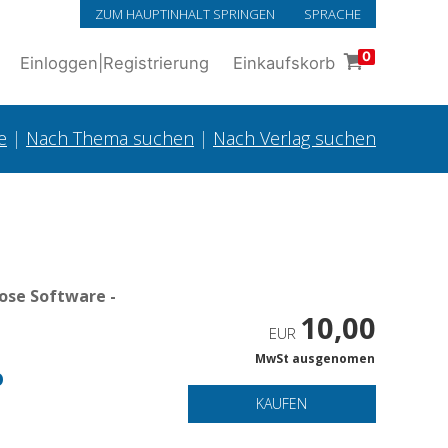
ZUM HAUPTINHALT SPRINGEN
SPRACHE
0
Einloggen
|
Registrierung
Einkaufskorb
e
|
Nach Thema suchen
|
Nach Verlag suchen
ose Software -
10,00
EUR
MwSt ausgenomen
o
KAUFEN