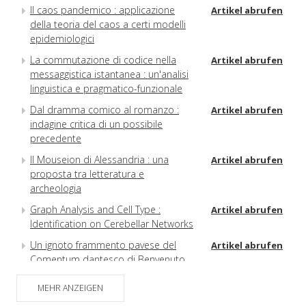
Il caos pandemico : applicazione
Artikel abrufen
della teoria del caos a certi modelli
epidemiologici
La commutazione di codice nella
Artikel abrufen
messaggistica istantanea : un'analisi
linguistica e pragmatico-funzionale
Dal dramma comico al romanzo :
Artikel abrufen
indagine critica di un possibile
precedente
Il Mouseion di Alessandria : una
Artikel abrufen
proposta tra letteratura e
archeologia
Graph Analysis and Cell Type :
Artikel abrufen
Identification on Cerebellar Networks
Un ignoto frammento pavese del
Artikel abrufen
Comentum dantesco di Benvenuto
da Imola
MEHR ANZEIGEN
Due profili borromaici : Antonio Terzi
Artikel abrufen