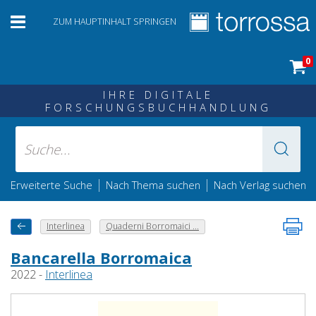
ZUM HAUPTINHALT SPRINGEN
0
IHRE DIGITALE
FORSCHUNGSBUCHHANDLUNG
|
|
Erweiterte Suche
Nach Thema suchen
Nach Verlag suchen
Interlinea
Quaderni Borromaici ...
Bancarella Borromaica
2022 -
Interlinea