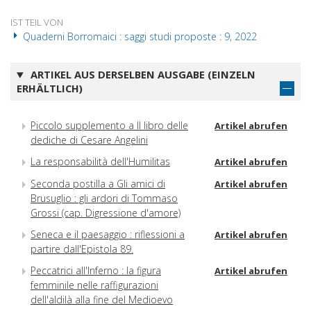
IST TEIL VON
Quaderni Borromaici : saggi studi proposte : 9, 2022
ARTIKEL AUS DERSELBEN AUSGABE (EINZELN
ERHÄLTLICH)
Piccolo supplemento a Il libro delle
Artikel abrufen
dediche di Cesare Angelini
La responsabilità dell'Humilitas
Artikel abrufen
Seconda postilla a Gli amici di
Artikel abrufen
Brusuglio : gli ardori di Tommaso
Grossi (cap. Digressione d'amore)
Seneca e il paesaggio : riflessioni a
Artikel abrufen
partire dall'Epistola 89.
Peccatrici all'Inferno : la figura
Artikel abrufen
femminile nelle raffigurazioni
dell'aldilà alla fine del Medioevo