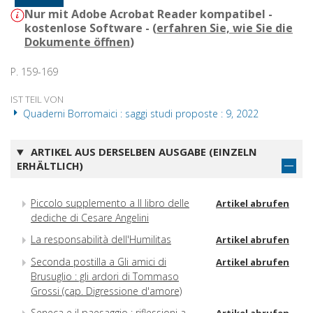
Nur mit Adobe Acrobat Reader kompatibel -
kostenlose Software - (
erfahren Sie, wie Sie die
Dokumente öffnen
)
P. 159-169
IST TEIL VON
Quaderni Borromaici : saggi studi proposte : 9, 2022
ARTIKEL AUS DERSELBEN AUSGABE (EINZELN
ERHÄLTLICH)
Piccolo supplemento a Il libro delle
Artikel abrufen
dediche di Cesare Angelini
La responsabilità dell'Humilitas
Artikel abrufen
Seconda postilla a Gli amici di
Artikel abrufen
Brusuglio : gli ardori di Tommaso
Grossi (cap. Digressione d'amore)
Seneca e il paesaggio : riflessioni a