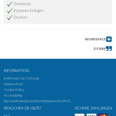
Download
Kopieren Einfügen
Drucken
WORKSPACE
ZITIERE
INFORMATION
Entfecken Sie Torrossa
Datenschutz
Cookie Policy
Accessibility
Barrierefreiheits-Konformitätsbericht (VPAT)
BRAUCHEN SIE HILFE?
SICHERE ZAHLUNGEN
FAQ