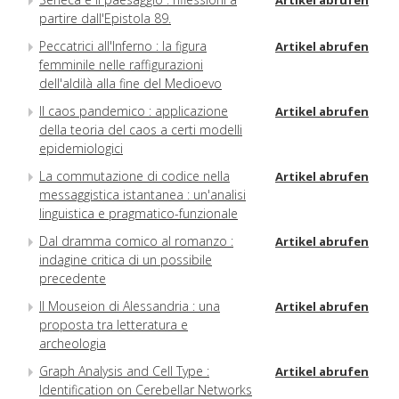
Artikel abrufen
partire dall'Epistola 89.
Peccatrici all'Inferno : la figura
Artikel abrufen
femminile nelle raffigurazioni
dell'aldilà alla fine del Medioevo
Il caos pandemico : applicazione
Artikel abrufen
della teoria del caos a certi modelli
epidemiologici
La commutazione di codice nella
Artikel abrufen
messaggistica istantanea : un'analisi
linguistica e pragmatico-funzionale
Dal dramma comico al romanzo :
Artikel abrufen
indagine critica di un possibile
precedente
Il Mouseion di Alessandria : una
Artikel abrufen
proposta tra letteratura e
archeologia
Graph Analysis and Cell Type :
Artikel abrufen
Identification on Cerebellar Networks