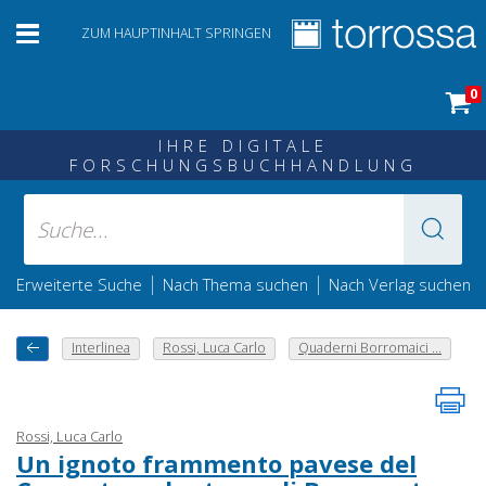
ZUM HAUPTINHALT SPRINGEN
0
IHRE DIGITALE
FORSCHUNGSBUCHHANDLUNG
|
|
Erweiterte Suche
Nach Thema suchen
Nach Verlag suchen
Interlinea
Rossi, Luca Carlo
Quaderni Borromaici ...
Rossi, Luca Carlo
Un ignoto frammento pavese del