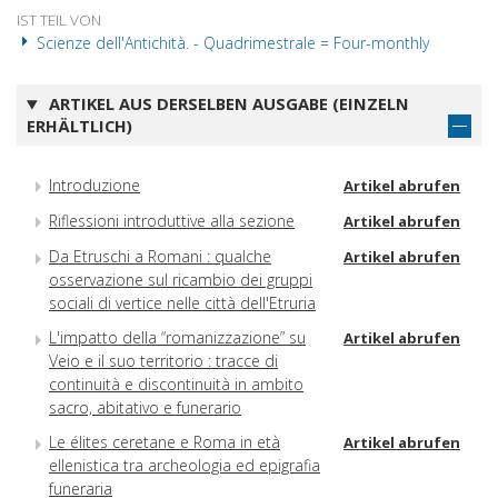
IST TEIL VON
Scienze dell'Antichità. - Quadrimestrale = Four-monthly
ARTIKEL AUS DERSELBEN AUSGABE (EINZELN
ERHÄLTLICH)
Introduzione
Artikel abrufen
Riflessioni introduttive alla sezione
Artikel abrufen
Da Etruschi a Romani : qualche
Artikel abrufen
osservazione sul ricambio dei gruppi
sociali di vertice nelle città dell'Etruria
L'impatto della “romanizzazione” su
Artikel abrufen
Veio e il suo territorio : tracce di
continuità e discontinuità in ambito
sacro, abitativo e funerario
Le élites ceretane e Roma in età
Artikel abrufen
ellenistica tra archeologia ed epigrafia
funeraria