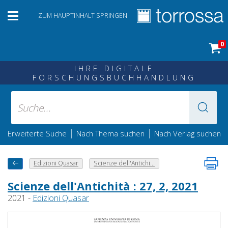
ZUM HAUPTINHALT SPRINGEN
0
IHRE DIGITALE
FORSCHUNGSBUCHHANDLUNG
|
|
Erweiterte Suche
Nach Thema suchen
Nach Verlag suchen
Edizioni Quasar
Scienze dell'Antichi...
Scienze dell'Antichità : 27, 2, 2021
2021 -
Edizioni Quasar