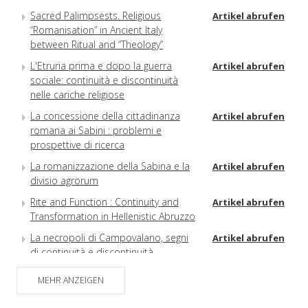
Sacred Palimpsests. Religious
Artikel abrufen
“Romanisation” in Ancient Italy
between Ritual and “Theology”
L'Etruria prima e dopo la guerra
Artikel abrufen
sociale: continuità e discontinuità
nelle cariche religiose
La concessione della cittadinanza
Artikel abrufen
romana ai Sabini : problemi e
prospettive di ricerca
La romanizzazione della Sabina e la
Artikel abrufen
divisio agrorum
Rite and Function : Continuity and
Artikel abrufen
Transformation in Hellenistic Abruzzo
La necropoli di Campovalano, segni
Artikel abrufen
di continuità e discontinuità
Riflessi della romanizzazione nelle
Artikel abrufen
MEHR ANZEIGEN
necropoli della Piana di Capestrano