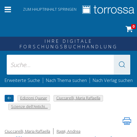
ZUM HAUPTINHALT SPRINGEN
0
IHRE DIGITALE
FORSCHUNGSBUCHHANDLUNG
|
|
Erweiterte Suche
Nach Thema suchen
Nach Verlag suchen
Edizioni Quasar
Ciuccarelli, Maria Raffaella
Scienze dell'Antichi...
|
Ciuccarelli, Maria Raffaella
Raggi, Andrea