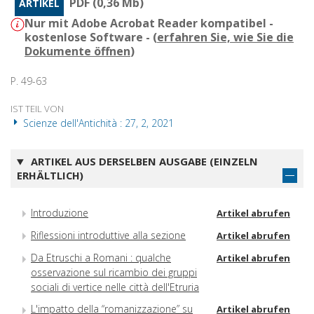
PDF (0,36 Mb)
ARTIKEL
Nur mit Adobe Acrobat Reader kompatibel -
kostenlose Software - (
erfahren Sie, wie Sie die
Dokumente öffnen
)
P. 49-63
IST TEIL VON
Scienze dell'Antichità : 27, 2, 2021
ARTIKEL AUS DERSELBEN AUSGABE (EINZELN
ERHÄLTLICH)
Introduzione
Artikel abrufen
Riflessioni introduttive alla sezione
Artikel abrufen
Da Etruschi a Romani : qualche
Artikel abrufen
osservazione sul ricambio dei gruppi
sociali di vertice nelle città dell'Etruria
L'impatto della “romanizzazione” su
Artikel abrufen