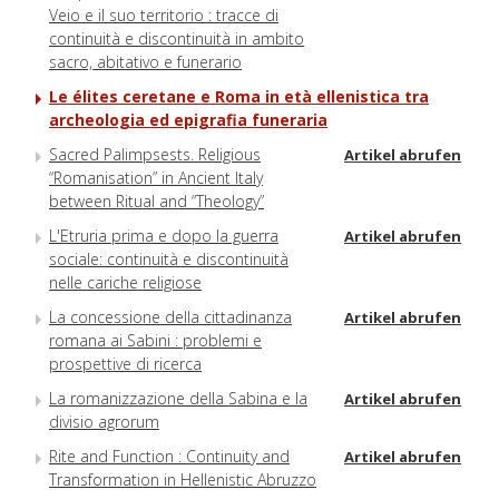
Veio e il suo territorio : tracce di
continuità e discontinuità in ambito
sacro, abitativo e funerario
Le élites ceretane e Roma in età ellenistica tra
archeologia ed epigrafia funeraria
Sacred Palimpsests. Religious
Artikel abrufen
“Romanisation” in Ancient Italy
between Ritual and “Theology”
L'Etruria prima e dopo la guerra
Artikel abrufen
sociale: continuità e discontinuità
nelle cariche religiose
La concessione della cittadinanza
Artikel abrufen
romana ai Sabini : problemi e
prospettive di ricerca
La romanizzazione della Sabina e la
Artikel abrufen
divisio agrorum
Rite and Function : Continuity and
Artikel abrufen
Transformation in Hellenistic Abruzzo