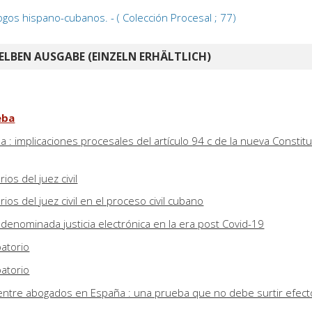
ogos hispano-cubanos. - ( Colección Procesal ; 77)
ELBEN AUSGABE (EINZELN ERHÄLTLICH)
eba
a : implicaciones procesales del artículo 94 c de la nueva Constit
os del juez civil
os del juez civil en el proceso civil cubano
 denominada justicia electrónica en la era post Covid-19
atorio
atorio
entre abogados en España : una prueba que no debe surtir efect