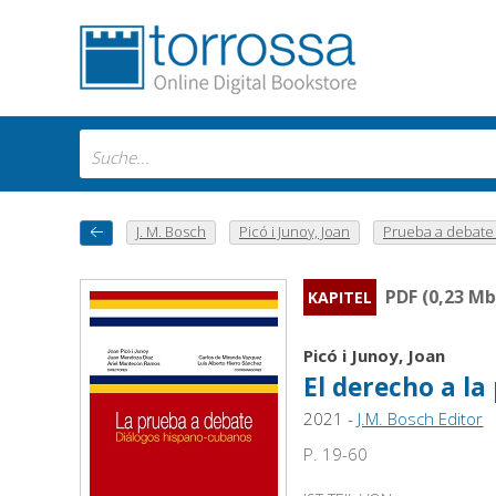
J. M. Bosch
Picó i Junoy, Joan
Prueba a debate : 
PDF (0,23 Mb
KAPITEL
Picó i Junoy, Joan
El derecho a la
2021 -
J.M. Bosch Editor
P. 19-60