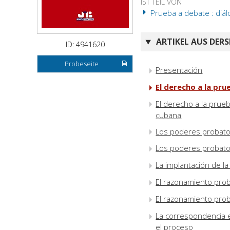
IST TEIL VON
Prueba a debate : diál
ARTIKEL AUS DERS
ID: 4941620
Probeseite
Presentación
El derecho a la pru
El derecho a la prueb
cubana
Los poderes probatori
Los poderes probatori
La implantación de la
El razonamiento prob
El razonamiento prob
La correspondencia 
el proceso