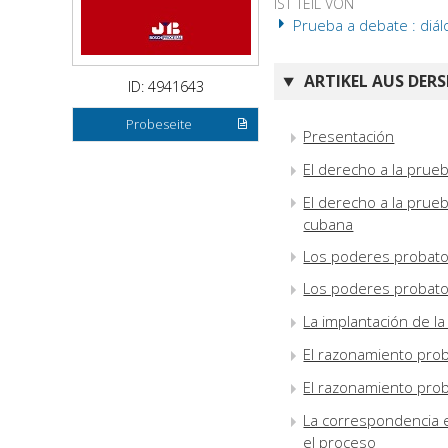
IST TEIL VON
Prueba a debate : diál
ARTIKEL AUS DERS
ID: 4941643
Probeseite
Presentación
El derecho a la prue
El derecho a la prueb
cubana
Los poderes probatori
Los poderes probatori
La implantación de la
El razonamiento prob
El razonamiento prob
La correspondencia 
el proceso