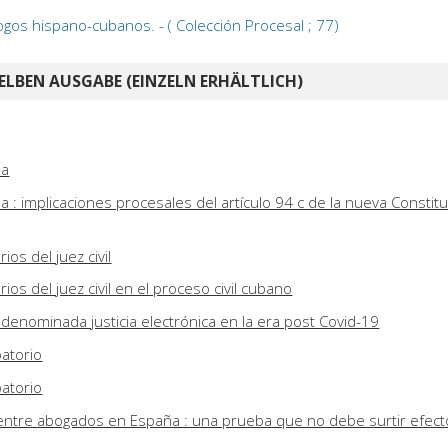
ogos hispano-cubanos. - ( Colección Procesal ; 77)
ELBEN AUSGABE (EINZELN ERHÄLTLICH)
ba
a : implicaciones procesales del artículo 94 c de la nueva Constit
os del juez civil
os del juez civil en el proceso civil cubano
 denominada justicia electrónica en la era post Covid-19
atorio
atorio
entre abogados en España : una prueba que no debe surtir efect