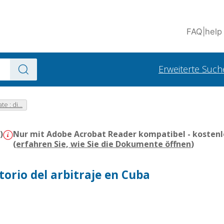
FAQ
|
help
Erweiterte Such
e : di...
)
Nur mit Adobe Acrobat Reader kompatibel - kostenl
(
erfahren Sie, wie Sie die Dokumente öffnen
)
orio del arbitraje en Cuba