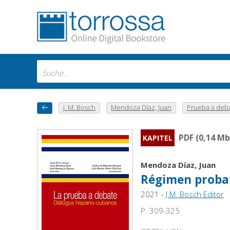
J. M. Bosch
Mendoza Díaz, Juan
Prueba a debat
PDF (0,14 Mb
KAPITEL
Mendoza Díaz, Juan
Régimen probat
2021 -
J.M. Bosch Editor
P. 309-325