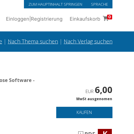
ZUM HAUPTINHALT SPRINGEN
SPRACHE
0
Einloggen
|
Registrierung
Einkaufskorb
e
|
Nach Thema suchen
|
Nach Verlag suchen
ose Software -
6,00
EUR
MwSt ausgenomen
KAUFEN
K