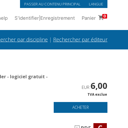
PASSER AU CONTENU PRINCIPAL
LANGUE
0
help
S'identifier
|
Enregistrement
Panier
ercher par discipline
|
Rechercher par éditeur
 - logiciel gratuit -
6,00
EUR
TVA exclue
ACHETER
C