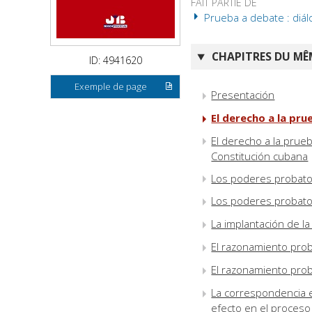
FAIT PARTIE DE
Prueba a debate : diál
CHAPITRES DU MÊM
ID: 4941620
Exemple de page
Presentación
El derecho a la pru
El derecho a la prueb
Constitución cubana
Los poderes probatori
Los poderes probatori
La implantación de la
El razonamiento prob
El razonamiento prob
La correspondencia 
efecto en el proceso