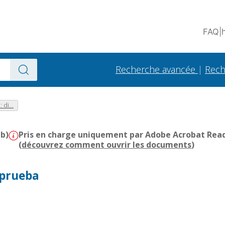
FAQ
|
Recherche avancée
|
Rech
di...
Mb)
Pris en charge uniquement par Adobe Acrobat Reader
(
découvrez comment ouvrir les documents
)
 prueba