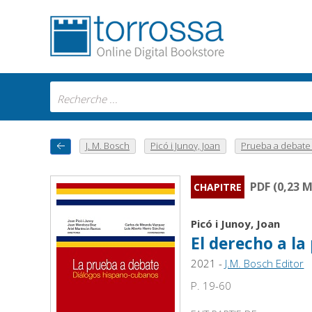
J. M. Bosch
Picó i Junoy, Joan
Prueba a debate : 
PDF (0,23 
CHAPITRE
Picó i Junoy, Joan
El derecho a la
2021 -
J.M. Bosch Editor
P. 19-60