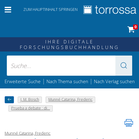
ZUM HAUPTINHALT SPRINGEN
0
IHRE DIGITALE
FORSCHUNGSBUCHHANDLUNG
|
|
Erweiterte Suche
Nach Thema suchen
Nach Verlag suchen
J. M. Bosch
Munné Catarina, Frederic
Prueba a debate : di...
Munné Catarina, Frederic