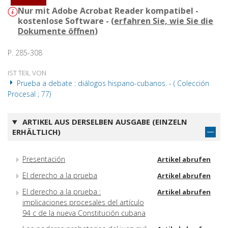
Nur mit Adobe Acrobat Reader kompatibel -
kostenlose Software - (
erfahren Sie, wie Sie die
Dokumente öffnen
)
P. 285-308
IST TEIL VON
Prueba a debate : diálogos hispano-cubanos. - ( Colección
Procesal ; 77)
ARTIKEL AUS DERSELBEN AUSGABE (EINZELN
ERHÄLTLICH)
Presentación
Artikel abrufen
El derecho a la prueba
Artikel abrufen
El derecho a la prueba :
Artikel abrufen
implicaciones procesales del artículo
94 c de la nueva Constitución cubana