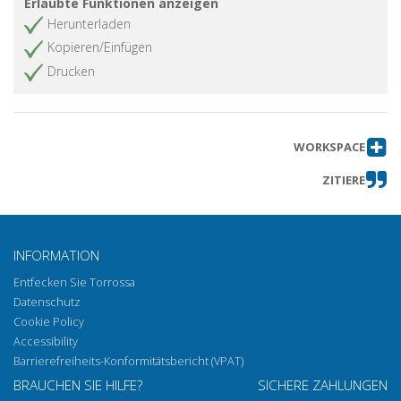
Erlaubte Funktionen anzeigen
Herunterladen
Kopieren/Einfügen
Drucken
WORKSPACE
ZITIERE
INFORMATION
Entfecken Sie Torrossa
Datenschutz
Cookie Policy
Accessibility
Barrierefreiheits-Konformitätsbericht (VPAT)
BRAUCHEN SIE HILFE?
SICHERE ZAHLUNGEN