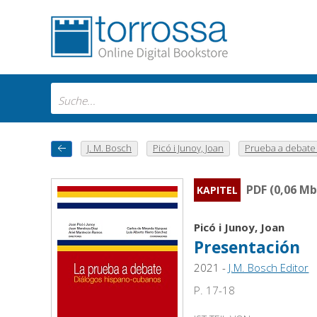
J. M. Bosch
Picó i Junoy, Joan
Prueba a debate : 
PDF (0,06 Mb
KAPITEL
Picó i Junoy, Joan
Presentación
2021 -
J.M. Bosch Editor
P. 17-18