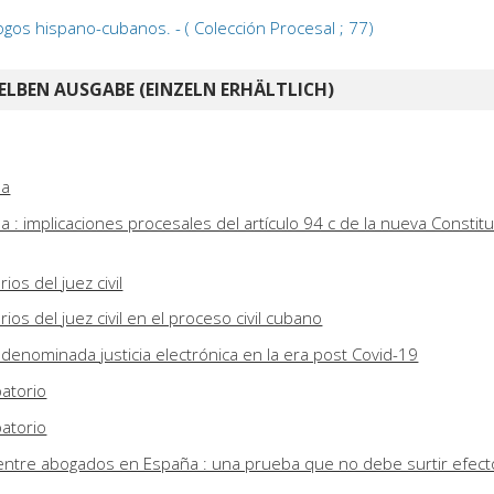
ogos hispano-cubanos. - ( Colección Procesal ; 77)
ELBEN AUSGABE (EINZELN ERHÄLTLICH)
ba
a : implicaciones procesales del artículo 94 c de la nueva Constit
os del juez civil
os del juez civil en el proceso civil cubano
 denominada justicia electrónica en la era post Covid-19
atorio
atorio
entre abogados en España : una prueba que no debe surtir efect