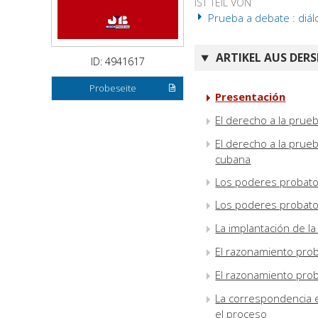
IST TEIL VON
Prueba a debate : diál
ARTIKEL AUS DERS
ID: 4941617
Probeseite
Presentación
El derecho a la prue
El derecho a la prueb
cubana
Los poderes probatori
Los poderes probatori
La implantación de la
El razonamiento prob
El razonamiento prob
La correspondencia 
el proceso