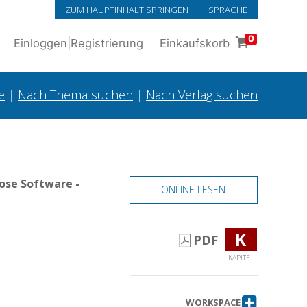
ZUM HAUPTINHALT SPRINGEN
SPRACHE
0
Einloggen
|
Registrierung
Einkaufskorb
e
|
Nach Thema suchen
|
Nach Verlag suchen
ose Software -
ONLINE LESEN
K
PDF
KAPITEL
WORKSPACE