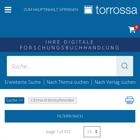
ZUM HAUPTINHALT SPRINGEN
0
IHRE DIGITALE
FORSCHUNGSBUCHHANDLUNG
|
|
Erweiterte Suche
Nach Thema suchen
Nach Verlag suchen
Suche
>>
L'Erma di Bretschneider
FILTERN NACH
page 1 of 972