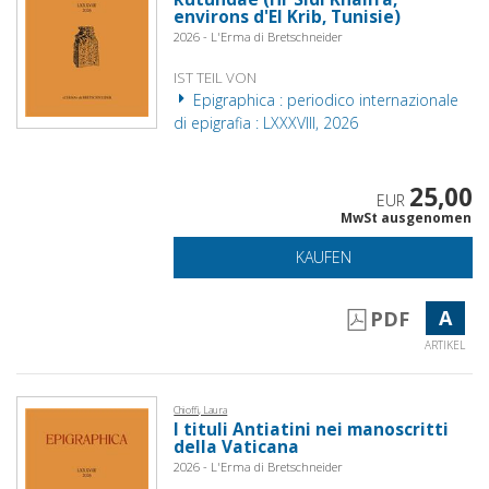
environs d'El Krib, Tunisie)
2026 - L'Erma di Bretschneider
IST TEIL VON
Epigraphica : periodico internazionale
di epigrafia : LXXXVIII, 2026
25,00
EUR
MwSt ausgenomen
KAUFEN
A
PDF
ARTIKEL
Chioffi, Laura
I tituli Antiatini nei manoscritti
della Vaticana
2026 - L'Erma di Bretschneider