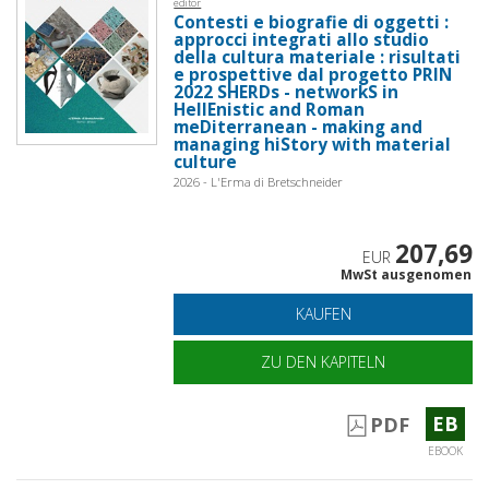
editor
Contesti e biografie di oggetti :
approcci integrati allo studio
della cultura materiale : risultati
e prospettive dal progetto PRIN
2022 SHERDs - networkS in
HellEnistic and Roman
meDiterranean - making and
managing hiStory with material
culture
2026 - L'Erma di Bretschneider
207,69
EUR
MwSt ausgenomen
KAUFEN
ZU DEN KAPITELN
EB
PDF
EBOOK