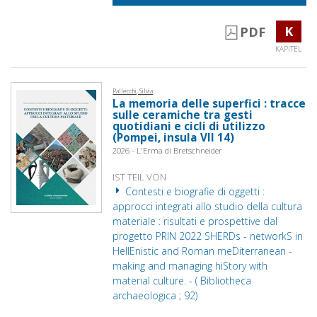
K
PDF
KAPITEL
Pallecchi, Silvia
La memoria delle superfici : tracce
sulle ceramiche tra gesti
quotidiani e cicli di utilizzo
(Pompei, insula VII 14)
2026 - L'Erma di Bretschneider
IST TEIL VON
Contesti e biografie di oggetti :
approcci integrati allo studio della cultura
materiale : risultati e prospettive dal
progetto PRIN 2022 SHERDs - networkS in
HellEnistic and Roman meDiterranean -
making and managing hiStory with
material culture. - ( Bibliotheca
archaeologica ; 92)