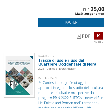
25,00
EUR
MwSt ausgenomen
KAUFEN
K
PDF
KAPITEL
Minniti, Bernarda
Tracce di uso e riuso dal
Quartiere Occidentale di Nora
2026 - L'Erma di Bretschneider
IST TEIL VON
Contesti e biografie di oggetti :
approcci integrati allo studio della cultura
materiale : risultati e prospettive dal
progetto PRIN 2022 SHERDs - networkS in
HellEnistic and Roman meDiterranean -
making and managing hiStory with