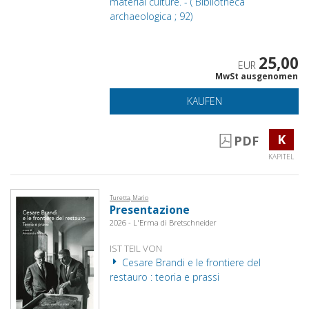
material culture. - ( Bibliotheca
archaeologica ; 92)
25,00
EUR
MwSt ausgenomen
KAUFEN
K
PDF
KAPITEL
Turetta, Mario
Presentazione
2026 - L'Erma di Bretschneider
IST TEIL VON
Cesare Brandi e le frontiere del
restauro : teoria e prassi