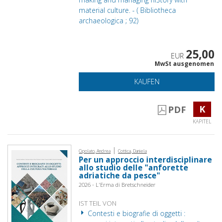
material culture. - ( Bibliotheca
archaeologica ; 92)
25,00
EUR
MwSt ausgenomen
KAUFEN
K
PDF
KAPITEL
|
Cipolato, Andrea
Cottica, Daniela
Per un approccio interdisciplinare
allo studio delle "anforette
adriatiche da pesce"
2026 - L'Erma di Bretschneider
IST TEIL VON
Contesti e biografie di oggetti :