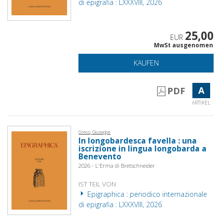
di epigrafia : LXXXVIII, 2026
25,00
EUR
MwSt ausgenomen
KAUFEN
A
PDF
ARTIKEL
Greco, Giuseppe
In longobardesca favella : una
iscrizione in lingua longobarda a
Benevento
2026 - L'Erma di Bretschneider
IST TEIL VON
Epigraphica : periodico internazionale
di epigrafia : LXXXVIII, 2026