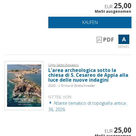
25,00
EUR
MwSt ausgenomen
KAUFEN
A
PDF
ARTIKEL
Cugno, Santino Alessandro
L'area archeologica sotto la
chiesa di S. Cesareo de Appia alla
luce delle nuove indagini
2026 - L'Erma di Bretschneider
IST TEIL VON
Atlante tematico di topografia antica :
36, 2026
25,00
EUR
MwSt ausgenomen