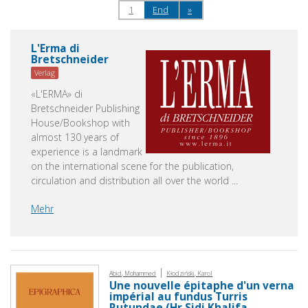
1
End
»
L'Erma di
Bretschneider
Verlag
«L'ERMA» di
Bretschneider Publishing
House/Bookshop with
almost 130 years of
experience is a landmark
on the international scene for the publication,
circulation and distribution all over the world
...
Mehr
|
Abid, Mohammed
Kłodziński, Karol
Une nouvelle épitaphe d'un verna
impérial au fundus Turris
Rutundae (Hr Sidi Khalifa,