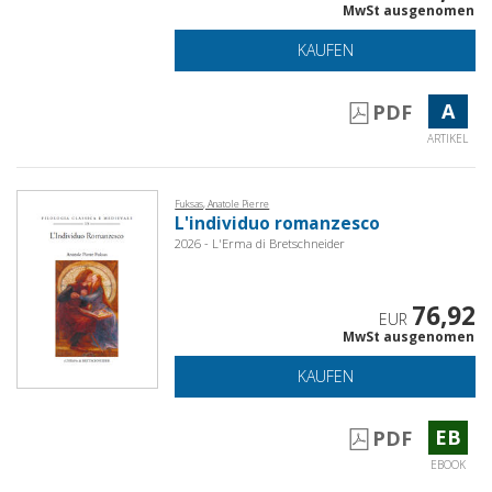
MwSt ausgenomen
KAUFEN
A
PDF
ARTIKEL
Fuksas, Anatole Pierre
L'individuo romanzesco
2026 - L'Erma di Bretschneider
76,92
EUR
MwSt ausgenomen
KAUFEN
EB
PDF
EBOOK