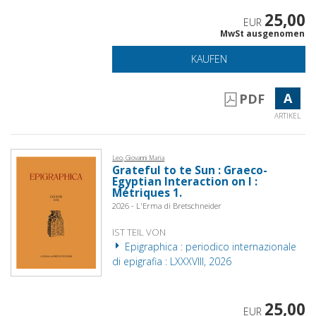
25,00
EUR
MwSt ausgenomen
KAUFEN
A
PDF
ARTIKEL
Leo, Giovanni Maria
Grateful to te Sun : Graeco-
Egyptian Interaction on I :
Métriques 1.
2026 - L'Erma di Bretschneider
IST TEIL VON
Epigraphica : periodico internazionale
di epigrafia : LXXXVIII, 2026
25,00
EUR