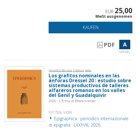
25,00
EUR
MwSt ausgenomen
KAUFEN
A
PDF
ARTIKEL
Heredero Berzosa, Francisco Javier
Los grafitos nominales en las
ánforas Dressel 20 : estudio sobre
sistemas productivos de talleres
alfareros romanos en los valles
del Genil y Guadalquivir
2026 - L'Erma di Bretschneider
IST TEIL VON
Epigraphica : periodico internazionale
di epigrafia : LXXXVIII, 2026