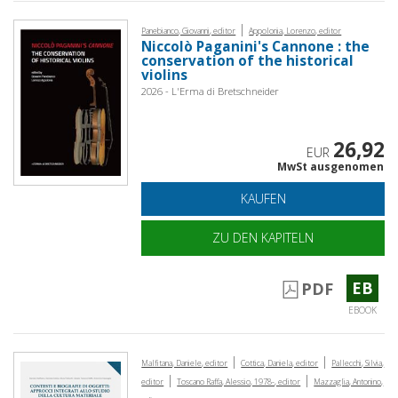
|
Panebianco, Giovanni, editor
Appolonia, Lorenzo, editor
Niccolò Paganini's Cannone : the
conservation of the historical
violins
2026 - L'Erma di Bretschneider
26,92
EUR
MwSt ausgenomen
KAUFEN
ZU DEN KAPITELN
EB
PDF
EBOOK
|
|
Malfitana, Daniele, editor
Cottica, Daniela, editor
Pallecchi, Silvia,
|
|
editor
Toscano Raffa, Alessio, 1978-, editor
Mazzaglia, Antonino,