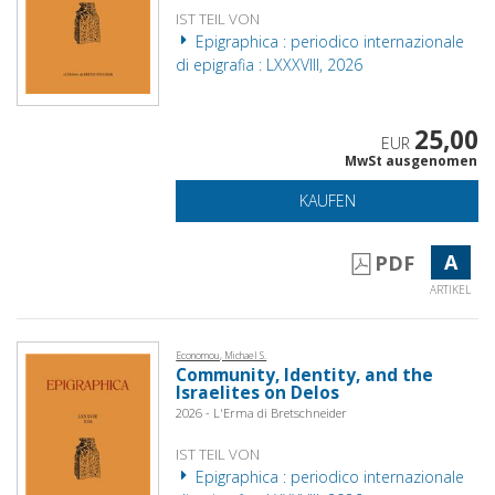
IST TEIL VON
Epigraphica : periodico internazionale
di epigrafia : LXXXVIII, 2026
25,00
EUR
MwSt ausgenomen
KAUFEN
A
PDF
ARTIKEL
Economou, Michael S.
Community, Identity, and the
Israelites on Delos
2026 - L'Erma di Bretschneider
IST TEIL VON
Epigraphica : periodico internazionale