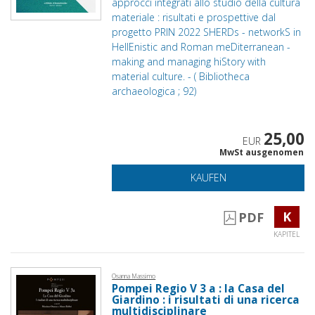
approcci integrati allo studio della cultura
materiale : risultati e prospettive dal
progetto PRIN 2022 SHERDs - networkS in
HellEnistic and Roman meDiterranean -
making and managing hiStory with
material culture. - ( Bibliotheca
archaeologica ; 92)
25,00
EUR
MwSt ausgenomen
KAUFEN
K
PDF
KAPITEL
Osanna Massimo
Pompei Regio V 3 a : la Casa del
Giardino : i risultati di una ricerca
multidisciplinare