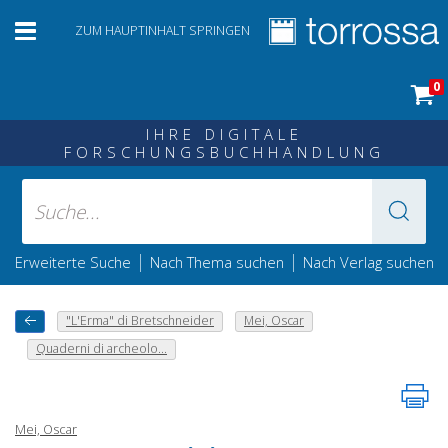
ZUM HAUPTINHALT SPRINGEN
0
IHRE DIGITALE
FORSCHUNGSBUCHHANDLUNG
|
|
Erweiterte Suche
Nach Thema suchen
Nach Verlag suchen
"L'Erma" di Bretschneider
Mei, Oscar
Quaderni di archeolo...
Mei, Oscar