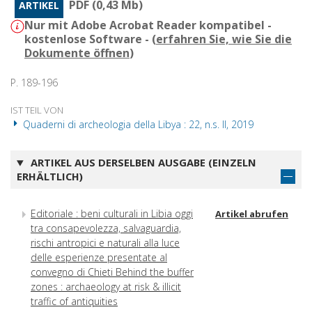
PDF (0,43 Mb)
ARTIKEL
Nur mit Adobe Acrobat Reader kompatibel -
kostenlose Software - (
erfahren Sie, wie Sie die
Dokumente öffnen
)
P. 189-196
IST TEIL VON
Quaderni di archeologia della Libya : 22, n.s. II, 2019
ARTIKEL AUS DERSELBEN AUSGABE (EINZELN
ERHÄLTLICH)
Editoriale : beni culturali in Libia oggi
Artikel abrufen
tra consapevolezza, salvaguardia,
rischi antropici e naturali alla luce
delle esperienze presentate al
convegno di Chieti Behind the buffer
zones : archaeology at risk & illicit
traffic of antiquities