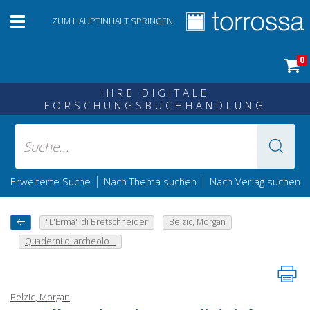
ZUM HAUPTINHALT SPRINGEN
0
IHRE DIGITALE
FORSCHUNGSBUCHHANDLUNG
|
|
Erweiterte Suche
Nach Thema suchen
Nach Verlag suchen
"L'Erma" di Bretschneider
Belzic, Morgan
Quaderni di archeolo...
Belzic, Morgan