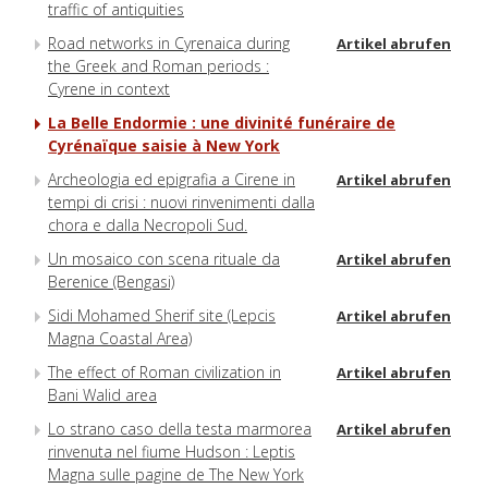
traffic of antiquities
Road networks in Cyrenaica during
Artikel abrufen
the Greek and Roman periods :
Cyrene in context
La Belle Endormie : une divinité funéraire de
Cyrénaïque saisie à New York
Archeologia ed epigrafia a Cirene in
Artikel abrufen
tempi di crisi : nuovi rinvenimenti dalla
chora e dalla Necropoli Sud.
Un mosaico con scena rituale da
Artikel abrufen
Berenice (Bengasi)
Sidi Mohamed Sherif site (Lepcis
Artikel abrufen
Magna Coastal Area)
The effect of Roman civilization in
Artikel abrufen
Bani Walid area
Lo strano caso della testa marmorea
Artikel abrufen
rinvenuta nel fiume Hudson : Leptis
Magna sulle pagine de The New York