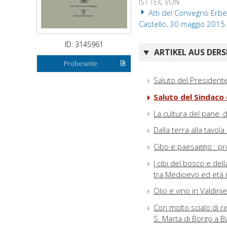
IST TEIL VON
Atti del Convegno Erbe,
Castello, 30 maggio 2015. 
ID: 3145961
ARTIKEL AUS DERS
Probeseite
Saluto del Presidente
Saluto del Sindaco
La cultura del pane, d
Dalla terra alla tavol
Cibo e paesaggio : p
I cibi del bosco e del
tra Medioevo ed età
Olio e vino in Valdini
Con molto scialo di r
S. Marta di Borgo a Bu