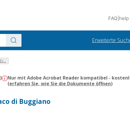
FAQ
|
help
Erweiterte Such
r...
)
Nur mit Adobe Acrobat Reader kompatibel - kostenl
(
erfahren Sie, wie Sie die Dokumente öffnen
)
daco di Buggiano