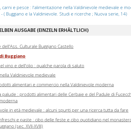
 carni e pesce : l'alimentazione nella Valdinievole medievale e m
- ( Buggiano e la Valdinievole. Studi e ricerche ; Nuova serie, 14)
ELBEN AUSGABE (EINZELN ERHÄLTLICH)
 dell'Ass. Culturale Buggiano Castello
 di Buggiano
el vino e dell'olio : qualche parola di saluto
a nella Valdinievole medievale
rodotti alimentari e commercio nella Valdinievole moderna
la palude : prodotti alimentari delle Cerbaie e del Padule di Fucecc
 moderna
evole in età medievale : alcuni spunti per una ricerca tutta da fare
infreschi e paste : cibo delle feste e cibo quotidiano nel monaster
ggiano (sec. XVII-XVIII)