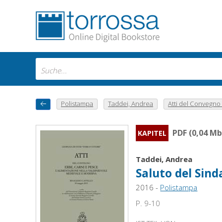
Polistampa
Taddei, Andrea
Atti del Convegno E
PDF (0,04 Mb
KAPITEL
Taddei, Andrea
Saluto del Sin
2016 -
Polistampa
P. 9-10