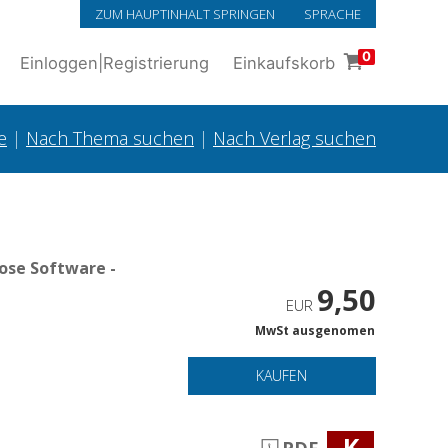
ZUM HAUPTINHALT SPRINGEN
SPRACHE
0
Einloggen
|
Registrierung
Einkaufskorb
e
|
Nach Thema suchen
|
Nach Verlag suchen
ose Software -
9,50
EUR
MwSt ausgenomen
KAUFEN
K