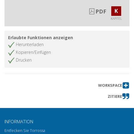
Aristotle's Metaphysics in the Arab
K
PDF
and Latin Worlds during the Middle
Ages
KAPITEL
Viajes de los científicos andalusíes al
Artikel abrufen
Norte de África durante los siglos
Erlaubte Funktionen anzeigen
omeyas (VIII-X)
Herunterladen
Le problème de l'identité des
Artikel abrufen
Kopieren/Einfügen
espèces animales et végétales dans
Drucken
les textes arabes et les recherches
faites par Peter Forsskål (1732-1763)
L'âge de la démonstration : logique,
Artikel abrufen
science et histoire : al-Fārābī,
WORKSPACE
Avicenne, Avempace, Averroès
ZITIERE
Una argomentazione sillogistica
Artikel abrufen
nell'embriologia delle Mabāhith al-
mashriqiyya di Fakhr al-Dīn al-Rāzî
INFORMATION
Al-Fārābī's Five Aphorisms on Logic
Artikel abrufen
Entfecken Sie Torrossa
De Bagdad a Córdoba : sobre las
Artikel abrufen