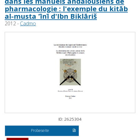
dans les manuels andalousiens de
pharmacologie : l'exemple du kitāb
al-musta 'īnī d'Ibn Biklāriš
2012 -
Cadmo
ID: 2625304
Probeseite