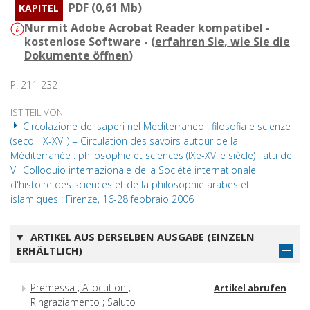
PDF (0,61 Mb)
KAPITEL
Nur mit Adobe Acrobat Reader kompatibel -
kostenlose Software - (
erfahren Sie, wie Sie die
Dokumente öffnen
)
P. 211-232
IST TEIL VON
Circolazione dei saperi nel Mediterraneo : filosofia e scienze
(secoli IX-XVII) = Circulation des savoirs autour de la
Méditerranée : philosophie et sciences (IXe-XVIIe siècle) : atti del
VII Colloquio internazionale della Société internationale
d'histoire des sciences et de la philosophie arabes et
islamiques : Firenze, 16-28 febbraio 2006
ARTIKEL AUS DERSELBEN AUSGABE (EINZELN
ERHÄLTLICH)
Premessa ; Allocution ;
Artikel abrufen
Ringraziamento ; Saluto