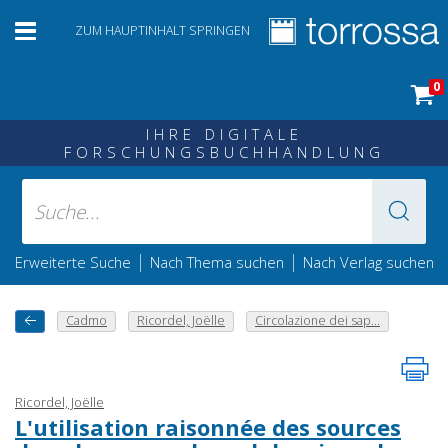
ZUM HAUPTINHALT SPRINGEN
0
IHRE DIGITALE
FORSCHUNGSBUCHHANDLUNG
|
|
Erweiterte Suche
Nach Thema suchen
Nach Verlag suchen
Cadmo
Ricordel, Joëlle
Circolazione dei sap...
Ricordel, Joëlle
L'utilisation raisonnée des sources