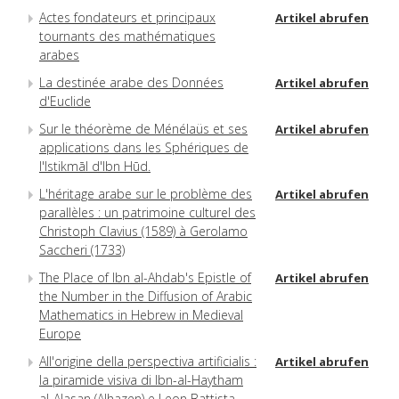
Actes fondateurs et principaux
Artikel abrufen
tournants des mathématiques
arabes
La destinée arabe des Données
Artikel abrufen
d'Euclide
Sur le théorème de Ménélaüs et ses
Artikel abrufen
applications dans les Sphériques de
l'Istikmāl d'Ibn Hūd.
L'héritage arabe sur le problème des
Artikel abrufen
parallèles : un patrimoine culturel des
Christoph Clavius (1589) à Gerolamo
Saccheri (1733)
The Place of Ibn al-Ahdab's Epistle of
Artikel abrufen
the Number in the Diffusion of Arabic
Mathematics in Hebrew in Medieval
Europe
All'origine della perspectiva artificialis :
Artikel abrufen
la piramide visiva di Ibn-al-Haytham
al-Alasan (Alhazen) e Leon Battista