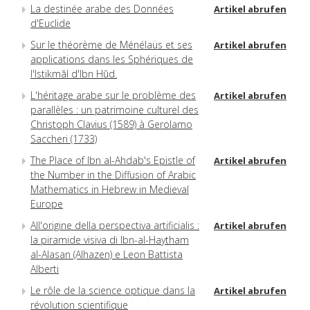
La destinée arabe des Données
Artikel abrufen
d'Euclide
Sur le théorème de Ménélaüs et ses
Artikel abrufen
applications dans les Sphériques de
l'Istikmāl d'Ibn Hūd.
L'héritage arabe sur le problème des
Artikel abrufen
parallèles : un patrimoine culturel des
Christoph Clavius (1589) à Gerolamo
Saccheri (1733)
The Place of Ibn al-Ahdab's Epistle of
Artikel abrufen
the Number in the Diffusion of Arabic
Mathematics in Hebrew in Medieval
Europe
All'origine della perspectiva artificialis :
Artikel abrufen
la piramide visiva di Ibn-al-Haytham
al-Alasan (Alhazen) e Leon Battista
Alberti
Le rôle de la science optique dans la
Artikel abrufen
révolution scientifique