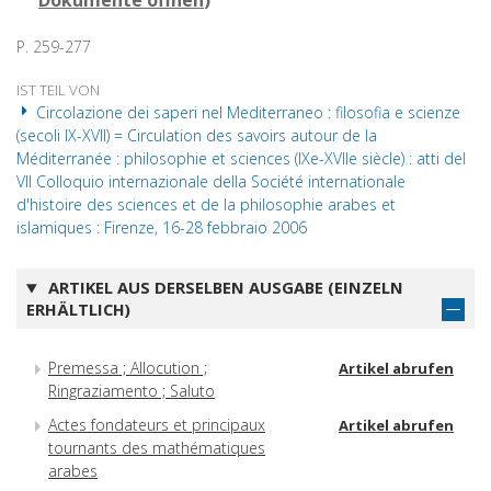
Dokumente öffnen
)
P. 259-277
IST TEIL VON
Circolazione dei saperi nel Mediterraneo : filosofia e scienze
(secoli IX-XVII) = Circulation des savoirs autour de la
Méditerranée : philosophie et sciences (IXe-XVIIe siècle) : atti del
VII Colloquio internazionale della Société internationale
d'histoire des sciences et de la philosophie arabes et
islamiques : Firenze, 16-28 febbraio 2006
ARTIKEL AUS DERSELBEN AUSGABE (EINZELN
ERHÄLTLICH)
Premessa ; Allocution ;
Artikel abrufen
Ringraziamento ; Saluto
Actes fondateurs et principaux
Artikel abrufen
tournants des mathématiques
arabes