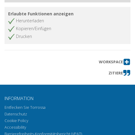
Ages
Viajes de los científicos andalusíes al
Artikel abrufen
Erlaubte Funktionen anzeigen
Norte de África durante los siglos
Herunterladen
omeyas (VIII-X)
Kopieren/Einfügen
Le problème de l'identité des
Artikel abrufen
Drucken
espèces animales et végétales dans
les textes arabes et les recherches
faites par Peter Forsskål (1732-1763)
L'âge de la démonstration : logique,
Artikel abrufen
WORKSPACE
science et histoire : al-Fārābī,
ZITIERE
Avicenne, Avempace, Averroès
Una argomentazione sillogistica
Artikel abrufen
nell'embriologia delle Mabāhith al-
mashriqiyya di Fakhr al-Dīn al-Rāzî
INFORMATION
Al-Fārābī's Five Aphorisms on Logic
Artikel abrufen
Entfecken Sie Torrossa
De Bagdad a Córdoba : sobre las
Datenschutz
Artikel abrufen
fuentes de la lógica de Ibn hazm
Cookie Policy
Accessibility
Nouveaux fragments anti-procliens
Artikel abrufen
Barrierefreiheits-Konformitätsbericht (VPAT)