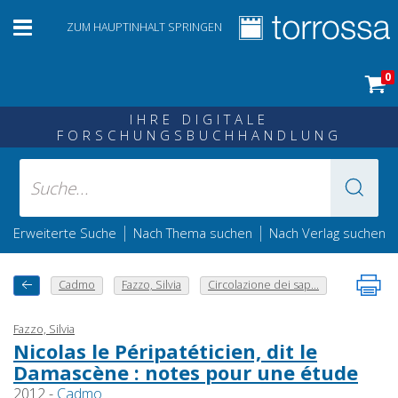
ZUM HAUPTINHALT SPRINGEN
0
IHRE DIGITALE
FORSCHUNGSBUCHHANDLUNG
|
|
Erweiterte Suche
Nach Thema suchen
Nach Verlag suchen
Cadmo
Fazzo, Silvia
Circolazione dei sap...
Fazzo, Silvia
Nicolas le Péripatéticien, dit le
Damascène : notes pour une étude
2012 -
Cadmo