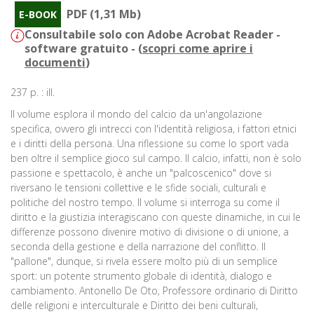
PDF (1,31 Mb)
E-BOOK
Consultabile solo con Adobe Acrobat Reader -
software gratuito - (
scopri come aprire i
documenti
)
237 p. : ill.
Il volume esplora il mondo del calcio da un'angolazione
specifica, ovvero gli intrecci con l'identità religiosa, i fattori etnici
e i diritti della persona. Una riflessione su come lo sport vada
ben oltre il semplice gioco sul campo. Il calcio, infatti, non è solo
passione e spettacolo, è anche un "palcoscenico" dove si
riversano le tensioni collettive e le sfide sociali, culturali e
politiche del nostro tempo. Il volume si interroga su come il
diritto e la giustizia interagiscano con queste dinamiche, in cui le
differenze possono divenire motivo di divisione o di unione, a
seconda della gestione e della narrazione del conflitto. Il
"pallone", dunque, si rivela essere molto più di un semplice
sport: un potente strumento globale di identità, dialogo e
cambiamento. Antonello De Oto, Professore ordinario di Diritto
delle religioni e interculturale e Diritto dei beni culturali,