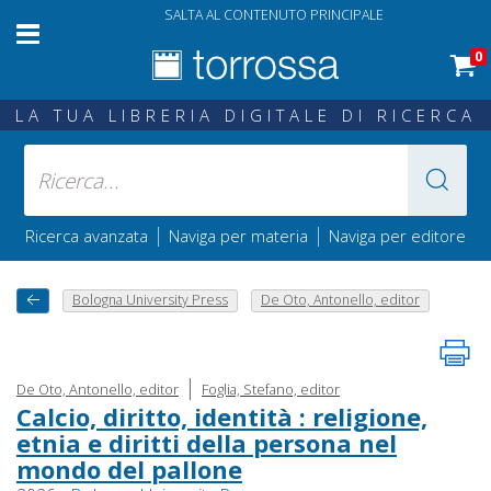
SALTA AL CONTENUTO PRINCIPALE
0
LA TUA LIBRERIA DIGITALE DI RICERCA
|
|
Ricerca avanzata
Naviga per materia
Naviga per editore
Bologna University Press
De Oto, Antonello, editor
|
De Oto, Antonello, editor
Foglia, Stefano, editor
Calcio, diritto, identità : religione,
etnia e diritti della persona nel
mondo del pallone