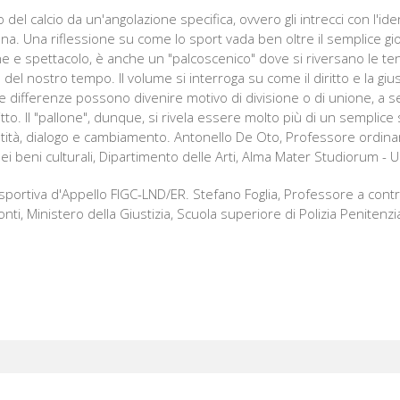
del calcio da un'angolazione specifica, ovvero gli intrecci con l'identi
rsona. Una riflessione su come lo sport vada ben oltre il semplice gio
ne e spettacolo, è anche un "palcoscenico" dove si riversano le tens
che del nostro tempo. Il volume si interroga su come il diritto e la gi
le differenze possono divenire motivo di divisione o di unione, a 
itto. Il "pallone", dunque, si rivela essere molto più di un semplic
ità, dialogo e cambiamento. Antonello De Oto, Professore ordinario 
 dei beni culturali, Dipartimento delle Arti, Alma Mater Studiorum - U
ortiva d'Appello FIGC-LND/ER. Stefano Foglia, Professore a contra
fonti, Ministero della Giustizia, Scuola superiore di Polizia Penitenzi