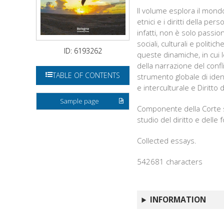
Il volume esplora il mondo 
etnici e i diritti della pe
infatti, non è solo passio
sociali, culturali e politi
ID: 6193262
queste dinamiche, in cui 
della narrazione del confl
TABLE OF CONTENTS
strumento globale di ident
e interculturale e Diritto
Sample page
Componente della Corte sp
studio del diritto e delle 
Collected essays.
542681 characters
INFORMATION