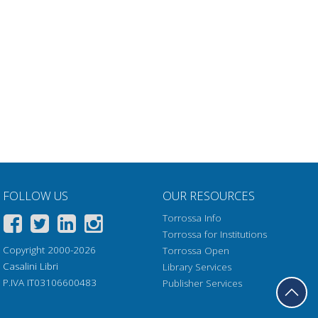
FOLLOW US
OUR RESOURCES
Torrossa Info
Torrossa for Institutions
Copyright 2000-2026
Torrossa Open
Casalini Libri
Library Services
P.IVA IT03106600483
Publisher Services