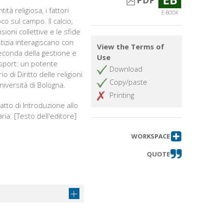
PDF
tà religiosa, i fattori
E-BOOK
co sul campo. Il calcio,
ioni collettive e le sfide
ustizia interagiscano con
View the Terms of
seconda della gestione e
Use
e sport: un potente
Download
di Diritto delle religioni
Copy/paste
niversità di Bologna.
Printing
tto di Introduzione allo
aria. [Testo dell'editore]
WORKSPACE
QUOTE