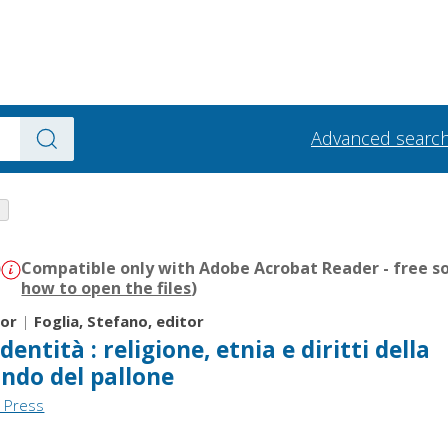
Advanced searc
)
Compatible only with Adobe Acrobat Reader - free so
how to open the files
)
tor
|
Foglia, Stefano, editor
identità : religione, etnia e diritti della
ndo del pallone
y Press