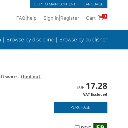
SKIP TO MAIN CONTENT
LANGUAGE
0
FAQ
|
help
Sign in
|
Register
Cart
h
|
Browse by discipline
|
Browse by publisher
ftware - (
find out
17.28
EUR
VAT Excluded
PURCHASE
EB