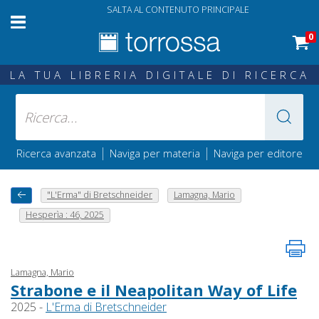
SALTA AL CONTENUTO PRINCIPALE
0
LA TUA LIBRERIA DIGITALE DI RICERCA
|
|
Ricerca avanzata
Naviga per materia
Naviga per editore
"L'Erma" di Bretschneider
Lamagna, Mario
Hesperìa : 46, 2025
Lamagna, Mario
Strabone e il Neapolitan Way of Life
2025 -
L'Erma di Bretschneider