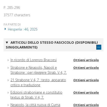
P. 285-296
37577 characters
FA PARTE DI
Hesperìa : 46, 2025
ARTICOLI DELLO STESSO FASCICOLO (DISPONIBILI
SINGOLARMENTE)
In ricordo di Lorenzo Braccesi
Ottieni articolo
Strabone e Neapolis, Napoli e
Ottieni articolo
Strabone : per rileggere Strab. V 4, 7.
21 Strabone V 4, 7 : testo, apparato
Ottieni articolo
critico e traduzione
Edizioni straboniane e constitutio
Ottieni articolo
textus di Strab. V 4, 7.
Neapolis, la città nuova di Cuma
Ottieni articolo