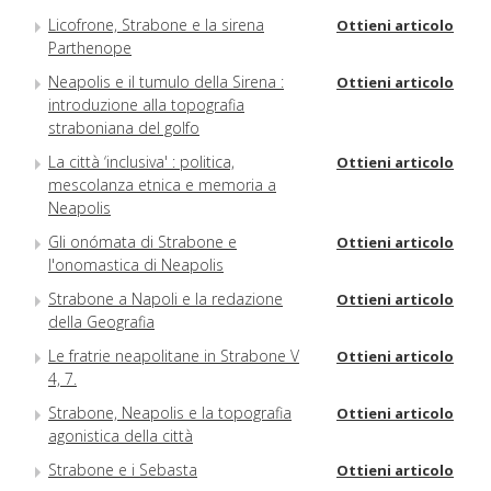
Licofrone, Strabone e la sirena
Ottieni articolo
Parthenope
Neapolis e il tumulo della Sirena :
Ottieni articolo
introduzione alla topografia
straboniana del golfo
La città ‘inclusiva' : politica,
Ottieni articolo
mescolanza etnica e memoria a
Neapolis
Gli onómata di Strabone e
Ottieni articolo
l'onomastica di Neapolis
Strabone a Napoli e la redazione
Ottieni articolo
della Geografia
Le fratrie neapolitane in Strabone V
Ottieni articolo
4, 7.
Strabone, Neapolis e la topografia
Ottieni articolo
agonistica della città
Strabone e i Sebasta
Ottieni articolo