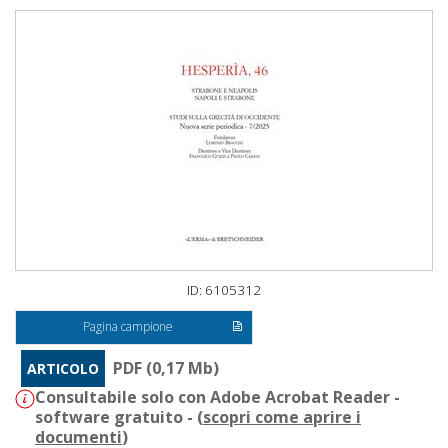
ID: 6105312
Pagina campione
PDF (0,17 Mb)
ARTICOLO
Consultabile solo con Adobe Acrobat Reader -
software gratuito - (
scopri come aprire i
documenti
)