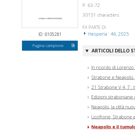
P. 63-72
30151 characters
FA PARTE DI
Hesperìa : 46, 2025
ID: 6105281
Pagina campione
ARTICOLI DELLO S
In ricordo di Lorenzo
Strabone e Neapolis, 
21 Strabone V 4, 7 : 
Edizioni straboniane e
Neapolis, la città nu
Licofrone, Strabone 
Neapolis e il tumul