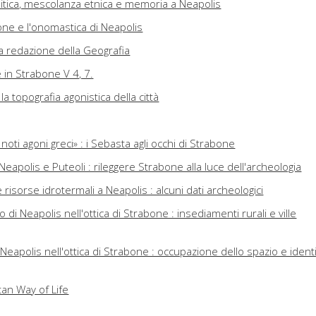
 politica, mescolanza etnica e memoria a Neapolis
one e l'onomastica di Neapolis
a redazione della Geografia
e in Strabone V 4, 7.
a topografia agonistica della città
 noti agoni greci» : i Sebasta agli occhi di Strabone
ra Neapolis e Puteoli : rileggere Strabone alla luce dell'archeologia
risorse idrotermali a Neapolis : alcuni dati archeologici
di Neapolis nell'ottica di Strabone : insediamenti rurali e ville
 Neapolis nell'ottica di Strabone : occupazione dello spazio e ident
tan Way of Life
fia straboniana tra fonti letterarie e contesto archeologico