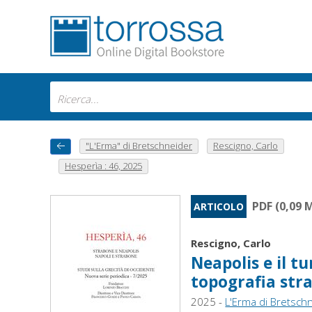
"L'Erma" di Bretschneider
Rescigno, Carlo
Hesperìa : 46, 2025
PDF (0,09 
ARTICOLO
Rescigno, Carlo
Neapolis e il t
topografia str
2025 -
L'Erma di Bretsch