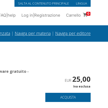
SALTA AL CONTENUTO PRINCIPALE
LINGUA
0
FAQ
|
help
Log in
|
Registrazione
Carrello
anzata
|
Naviga per materia
|
Naviga per editore
ware gratuito -
25,00
EUR
Iva esclusa
ACQUISTA