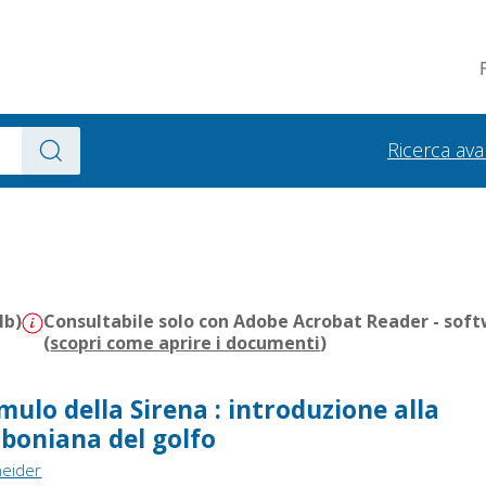
Ricerca av
Mb)
Consultabile solo con Adobe Acrobat Reader - soft
(
scopri come aprire i documenti
)
umulo della Sirena : introduzione alla
aboniana del golfo
neider