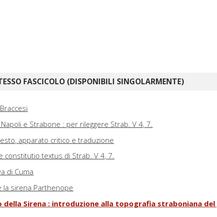
TESSO FASCICOLO (DISPONIBILI SINGOLARMENTE)
 Braccesi
Napoli e Strabone : per rileggere Strab. V 4, 7.
testo, apparato critico e traduzione
 constitutio textus di Strab. V 4, 7.
ova di Cuma
e la sirena Parthenope
o della Sirena : introduzione alla topografia straboniana del