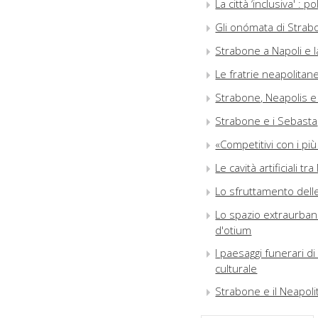
La città ‘inclusiva' :
Gli onómata di Strab
Strabone a Napoli e l
Le fratrie neapolitan
Strabone, Neapolis e l
Strabone e i Sebasta
«Competitivi con i più
Le cavità artificiali t
Lo sfruttamento delle 
Lo spazio extraurbano 
d'otium
I paesaggi funerari di
culturale
Strabone e il Neapoli
Ercolano nella geogra