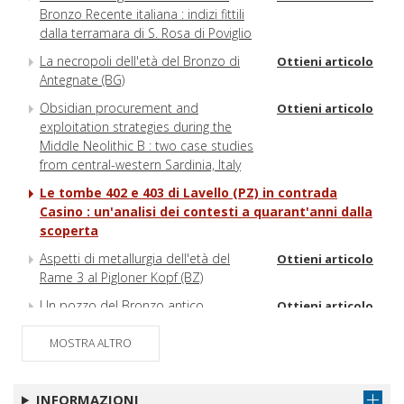
Bronzo Recente italiana : indizi fittili
dalla terramara di S. Rosa di Poviglio
La necropoli dell'età del Bronzo di
Ottieni articolo
Antegnate (BG)
Obsidian procurement and
Ottieni articolo
exploitation strategies during the
Middle Neolithic B : two case studies
from central-western Sardinia, Italy
Le tombe 402 e 403 di Lavello (PZ) in contrada
Casino : un'analisi dei contesti a quarant'anni dalla
scoperta
Aspetti di metallurgia dell'età del
Ottieni articolo
Rame 3 al Pigloner Kopf (BZ)
Un pozzo del Bronzo antico
Ottieni articolo
avanzato dagli scavi TAV-1997 a
Gricignano d'Aversa (CE)
MOSTRA ALTRO
Pottery use by the first Neolithic
Ottieni articolo
communities of Sardinia (Italy) :
INFORMAZIONI