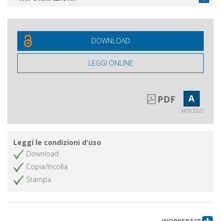
functional analysis of vessels from Su
Carroppu di Sirri, Carbonia
DOWNLOAD
LEGGI ONLINE
A
PDF
ARTICOLO
Leggi le condizioni d'uso
Download
Copia/Incolla
Stampa