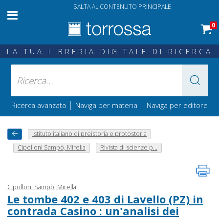
SALTA AL CONTENUTO PRINCIPALE
0
LA TUA LIBRERIA DIGITALE DI RICERCA
|
|
Ricerca avanzata
Naviga per materia
Naviga per editore
Istituto italiano di preistoria e protostoria
Cipolloni Sampò, Mirella
Rivista di scienze p...
Cipolloni Sampò, Mirella
Le tombe 402 e 403 di Lavello (PZ) in
contrada Casino : un'analisi dei