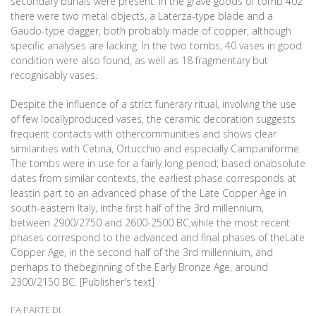
secondary burials were present. In the grave goods of tomb 402
there were two metal objects, a Laterza-type blade and a
Gaudo-type dagger, both probably made of copper, although
specific analyses are lacking. In the two tombs, 40 vases in good
condition were also found, as well as 18 fragmentary but
recognisably vases.
Despite the influence of a strict funerary ritual, involving the use
of few locallyproduced vases, the ceramic decoration suggests
frequent contacts with othercommunities and shows clear
similarities with Cetina, Ortucchio and especially Campaniforme.
The tombs were in use for a fairly long period; based onabsolute
dates from similar contexts, the earliest phase corresponds at
leastin part to an advanced phase of the Late Copper Age in
south-eastern Italy, inthe first half of the 3rd millennium,
between 2900/2750 and 2600-2500 BC,while the most recent
phases correspond to the advanced and final phases of theLate
Copper Age, in the second half of the 3rd millennium, and
perhaps to thebeginning of the Early Bronze Age, around
2300/2150 BC. [Publisher's text]
FA PARTE DI