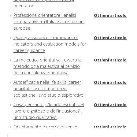
orientatori
Professione orientatore : analisi
Ottieni articolo
comparative tra Italia e altre nazioni
europee
Quality assurance : framework of
Ottieni articolo
indicators and evaluation models for
career guidance
La maieutica orientativa : ovvero la
Ottieni articolo
metodologia maieutica al servizio
della consulenza orientativa
Autoefficacia nelle life skills, career
Ottieni articolo
adaptability e competenze
scolastiche : uno studio esplorativo
Cosa pensano gli/le adolescenti del
Ottieni articolo
lavoro dignitoso e dell'inclusione? :
uno studio qualitativo
Orientamento e ricerca di senso
Ottieni articolo
Nuovi scenari per le politiche di
Ottieni articolo