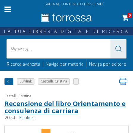
SALTA AL CONTENUTO PRINCIPALE
0
LA TUA LIBRERIA DIGITALE DI RICERCA
|
|
Ricerca avanzata
Naviga per materia
Naviga per editore
Eurilink
Castelli, Cristina
Castelli, Cristina
Recensione del libro Orientamento e
consulenza di carriera
2024 -
Eurilink