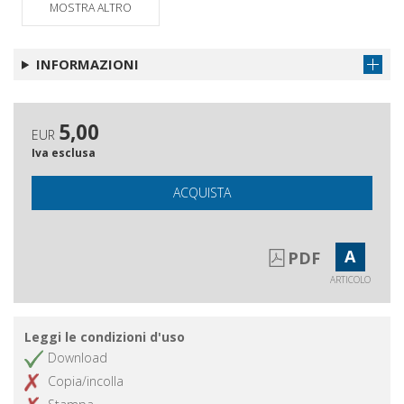
MOSTRA ALTRO
orientamento
Recensione del libro Orientamento e consulenza di
INFORMAZIONI
carriera
5,00
EUR
Iva esclusa
ACQUISTA
A
PDF
ARTICOLO
Leggi le condizioni d'uso
Download
Copia/incolla